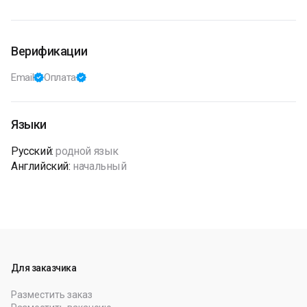
и формата, разрабатываю айдентику, мерч, анонсы
событий, графическое сопровождение в соцсетях и на
сайте заказчика.
Верификации
Email
Оплата
Языки
Русский
:
родной язык
Английский
:
начальный
Для заказчика
Разместить заказ