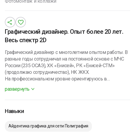
Фотомонтаж и коллажи
Графический дизайнер. Опыт более 20 лет.
Весь спектр 2D
Графический дизайнер с многолетним опытом работы. В
разные годы сотрудничал на постоянной основе с МЧС
России (235 ОСАЭ), ХК «Енисей», РК «Енисей-СТМ»
(продолжаю сотрудничество), НК ЖКХ.
На профессиональном уровне ориентируюсь в
малотиражной оргтехнике (принтеры, МФУ, плоттеры)
развернуть
Работаю и с растровой графикой (в основном — Adobe
Photoshop) и с векторной (в основном — CorelDRAW). В
качестве вспомогательного программного обеспечения
Навыки
использую Adobe Illustrator, Macromedia Flash, ACDSee и
самые различные утилиты для коррекции изображений.
Продвинутый пользователь ИИ.
Айдентика графика для сети Полиграфия
Верстаю буклеты, программки, банеры любого размера