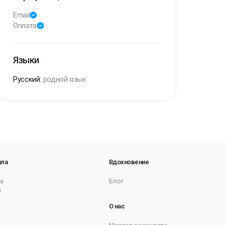
Email
Оплата
Языки
Русский
:
родной язык
ила
Вдохновение
а
Блог
ы
О нас