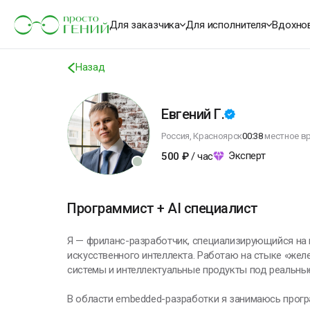
Для заказчика
Для исполнителя
Вдохно
Назад
Евгений Г.
Россия, Красноярск
00:38
местное в
Эксперт
500
₽
/ час
Программист + AI специалист
Я — фриланс-разработчик, специализирующийся на 
искусственного интеллекта. Работаю на стыке «жел
системы и интеллектуальные продукты под реальные
В области embedded-разработки я занимаюсь програ