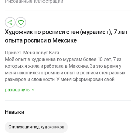
Рисованные иллюстрации
Художник по росписи стен (муралист), 7 лет
опыта росписи в Мексике
Привет. Меня зовут Катя.
Мой опыт в художника по муралам более 10 лет, 7 из
которых я жила и работала в Мексике. За это время у
меня накопился огромный опыт в росписи стен разных
размеров и сложности. У меня сформирован свой
уникальный стиль, так же я принимаю идею, которые
развернуть
предоставляет клиент.
Работала с Крупными фирмами, такими как Marriott , st.
Regis, Shart tower, Selina и многие другие…
Навыки
Я всегда довожу работу до идеала, Нет ни одного
недовольного клиента.
Свободно владею Английским и у меня есть базовый
Стилизация под художников
испанский.