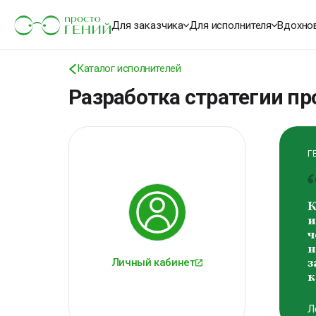
К
о
Для заказчика
Для исполнителя
Вдохно
м
В
Каталог исполнителей
В
Разработка стратегии п
Г
К
и
ч
н
Личный кабинет
з
к
Л