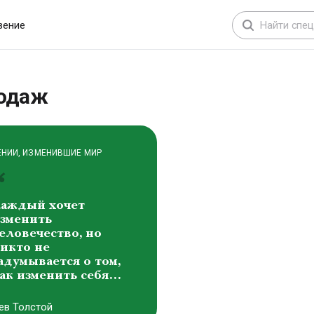
расота составляет
снову всех форм
вение
ироздания
иктоp Михайлович
аснецов
родаж
ЕНИИ, ИЗМЕНИВШИЕ МИР
аждый хочет
зменить
еловечество, но
икто не
адумывается о том,
ак изменить себя…
ев Толстой