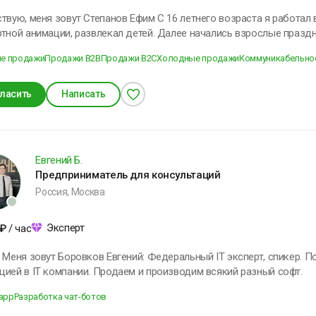
зовут Степанов Ефим С 16 летнего возраста я работал ведущим праздников. Начинал со
тной анимации, развлекал детей. Далее начались взрослые праздники,
менил деятельность на продажи. Сейчас активно развиваюсь в эт
е продажи
Продажи B2B
Продажи B2C
Холодные продажи
Коммуникабельно
T компании, продающей продукт для бизнеса. До этого продавал онлайн-курсы для 10-11 классов.
 образом, есть опыт в b2c и b2b продажах. Ключевые навыки:
ть, умение договориться с клиентом и главное - продавать Из любимых
ласить
Написать
ютерные игры, времяпрепровождение с друзьями, спорт зал Я люблю и готов делиться опытом
к проектам, требующих опытного менеджера продаж.
Евгений Б.
Предприниматель для консультаций
Россия, Москва
Эксперт
₽
/ час
 Меня зовут Боровков Евгений: Федеральный IT эксперт, спикер. П
ией в IT компании. Продаем и производим всякий разный софт.
aapp
Разработка чат-ботов