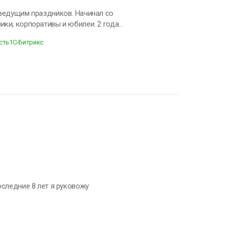
 корпоративы и юбилеи. 2 года
ом направлении. Имею постоянную
сть
1C-Битрикс
оследние 8 лет я руковожу