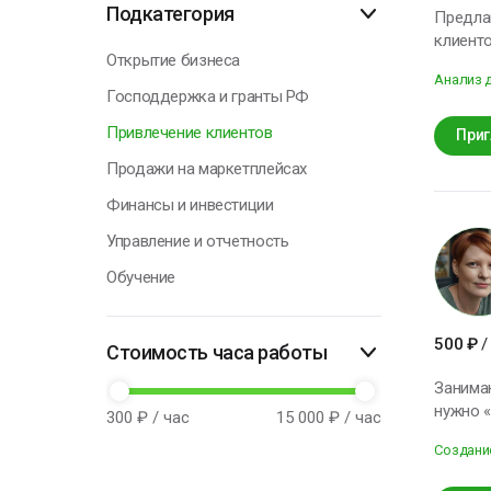
Подкатегория
Предла
клиентов. Что вы получаете: стратегию email-маркетинга под ваши цели сбор и с
Н
Открытие бизнеса
написан
Анализ 
настройку 
Господдержка и гранты РФ
возврат «
Привлечение клиентов
рассылка а
Приг
бизнес 
Продажи на маркетплейсах
Финансы и инвестиции
Управление и отчетность
Обучение
500
₽
/
Стоимость часа работы
Занимаюсь р
нужно «прост
300
₽ / час
15 000
₽ / час
— презе
Создани
слушате
структу