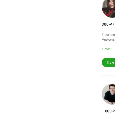
300
₽
/
Последн
Уверенный пользовател
152-ФЗ
Приг
1 000
₽