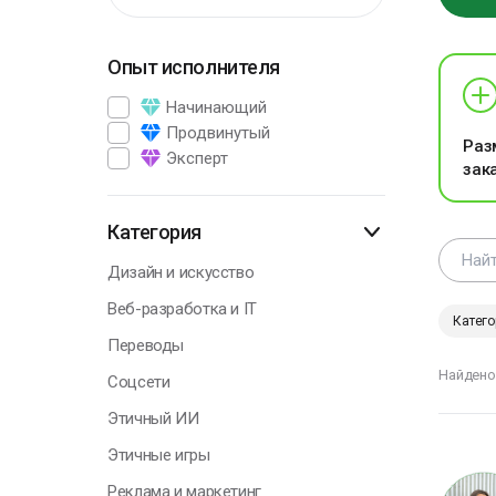
Опыт исполнителя
Г
Начинающий
Продвинутый
Раз
Эксперт
зак
В
э
п
Категория
р
Дизайн и искусство
А
Веб-разработка и IT
П
Катего
Переводы
Найдено
Соцсети
Этичный ИИ
Г
Этичные игры
Реклама и маркетинг