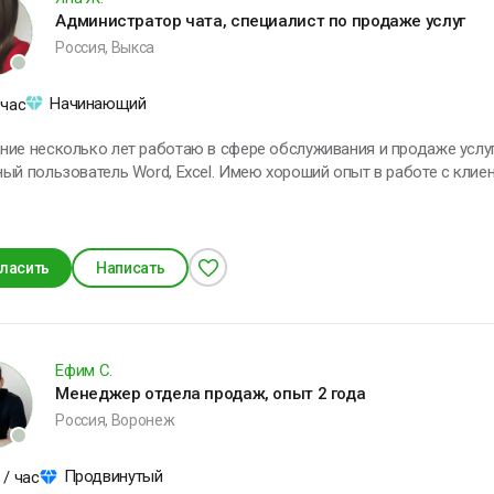
Администратор чата, специалист по продаже услуг
Россия, Выкса
Начинающий
 час
ие несколько лет работаю в сфере обслуживания и продаже услуг
ь Word, Excel. Имею хороший опыт в работе с клиентами, доброжелательна и легко иду
на контакт. С легкостью обучусь чему-то новому и подстроюсь под Ваш г
ласить
Написать
Ефим С.
Менеджер отдела продаж, опыт 2 года
Россия, Воронеж
Продвинутый
/ час