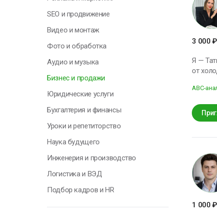
Н
SEO и продвижение
у
Видео и монтаж
о
3 000
₽
п
Фото и обработка
с
Я — Тат
Аудио и музыка
т
от холо
Бизнес и продажи
Последние д
О
ABC-ана
самозан
Юридические услуги
давлен
Бухгалтерия и финансы
— даже при ограниченн
Приг
повышен
Уроки и репетиторство
Г
продажа
Наука будущего
проводили консул
подход.
Инженерия и производство
Я
Логистика и ВЭД
н
п
Подбор кадров и HR
к
с
1 000
₽