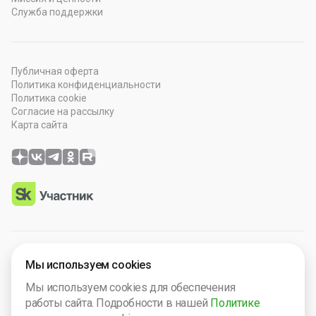
Служба поддержки
Публичная оферта
Политика конфиденциальности
Политика cookie
Согласие на рассылку
Карта сайта
© 2026 OOO “Просто Гений”. Все права защищены.
Мы используем cookies
Программное обеспечение зарегистрировано в Роспатенте
Мы используем cookies для обеспечения
№ 2025665571. Компания включена в Реест Малых
работы сайта. Подробности в нашей
Политике
технологический компаний России № 5238.