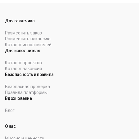
любимых дел: компьютерные игры,
времяпрепровождение с друзьями, спорт зал Я люблю и
готов делиться опытом Готов к проектам, требующих
Для заказчика
опытного менеджера продаж.
Разместить заказ
Разместить вакансию
Каталог исполнителей
Для исполнителя
Каталог проектов
Каталог вакансий
Безопасность и правила
Безопасная проверка
Правила платформы
Вдохновение
Блог
О нас
Миссия и ценности