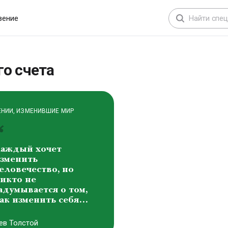
расота составляет
снову всех форм
вение
ироздания
иктоp Михайлович
аснецов
о счета
ЕНИИ, ИЗМЕНИВШИЕ МИР
аждый хочет
зменить
еловечество, но
икто не
адумывается о том,
ак изменить себя…
ев Толстой