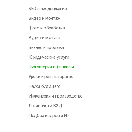
Н
SEO и продвижение
у
Видео и монтаж
о
п
Фото и обработка
с
Аудио и музыка
т
Бизнес и продажи
О
Юридические услуги
Бухгалтерия и финансы
Уроки и репетиторство
Г
Наука будущего
Инженерия и производство
Я
Логистика и ВЭД
н
п
Подбор кадров и HR
к
с