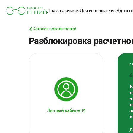
К
о
Для заказчика
Для исполнителя
Вдохно
м
В
Каталог исполнителей
В
Разблокировка расчетног
Г
К
и
ч
н
Личный кабинет
з
к
Л