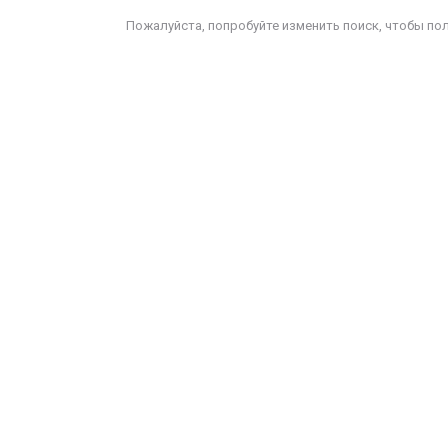
Пожалуйста, попробуйте изменить поиск, чтобы по
е удерживай то, что
ходит, и не
тталкивай то, что
риходит. И тогда
частье само найдёт
ебя.
мар Хайям
ЕНИИ, ИЗМЕНИВШИЕ МИР
 в воображении
ачинаю строить
рибор, меняю
онструкцию,
овершенствую ее и
включаю