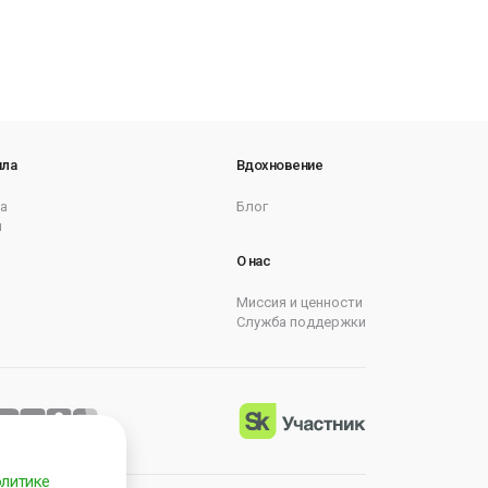
ила
Вдохновение
а
Блог
ы
О нас
Миссия и ценности
Служба поддержки
литике