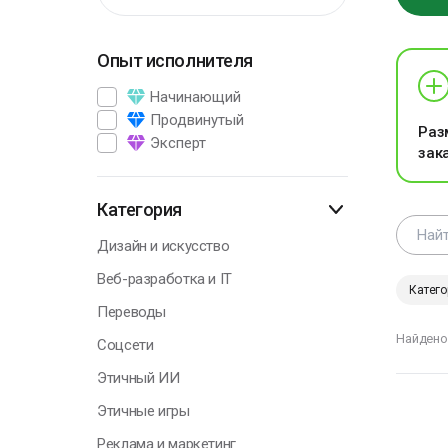
Опыт исполнителя
Г
Начинающий
Продвинутый
Раз
Эксперт
зак
В
э
п
Категория
р
Дизайн и искусство
А
Веб-разработка и IT
П
Катего
Переводы
Найдено
Соцсети
Этичный ИИ
Г
Этичные игры
Реклама и маркетинг