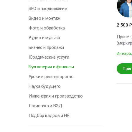
Н
SEO и продвижение
у
Видео и монтаж
о
2 500
₽
п
Фото и обработка
с
Привет, меня зовут Павел.
Аудио и музыка
т
(маркировка) ✅ 
Бизнес и продажи
автоматизацией бизнеса. ━━━
О
Интегра
под ваш биз
Юридические услуги
• учет 
Бухгалтерия и финансы
оплатам
Приг
результ
Уроки и репетиторство
Г
экономию врем
Наука будущего
Настрою ра
подгото
Инженерия и производство
продажу
Я
документов и УПД Работаю с категориями
Логистика и ВЭД
н
продукция — БАДы — т
п
Подбор кадров и HR
Настрою 
к
автома
с
стабильную 