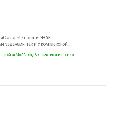
астройка МойСклад
Автоматизация товарного учета
Настройка Честного З
нтов • работа с кассами и онлайн-
процессов • обучение сотрудников В
жение ошибок сотрудников ✔
и
лючить ЭДО • настроить приемку и
аладить корректную работу
ровки. Вы получите: ✔
вара ✔ работу без ручных ошибок ✔