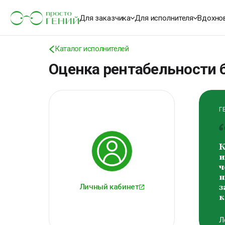
К
о
Для заказчика
Для исполнителя
Вдохно
м
В
Каталог исполнителей
В
Оценка рентабельности 
Г
К
и
ч
н
Личный кабинет
з
к
Л