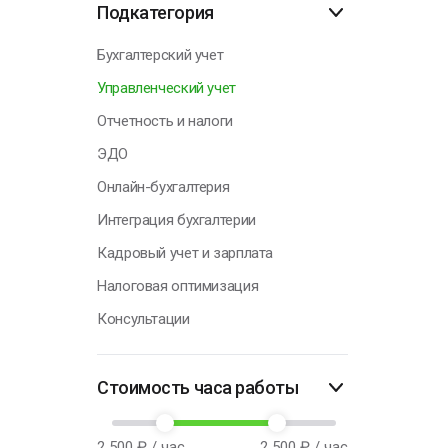
Подкатегория
Практи
сложных случа
Н
Бухгалтерский учет
лучший 
Управленческий учет
Отчетность и налоги
ЭДО
Онлайн-бухгалтерия
Интеграция бухгалтерии
Кадровый учет и зарплата
Налоговая оптимизация
Консультации
Стоимость часа работы
2 500
₽ / час
2 500
₽ / час