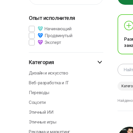
Опыт исполнителя
Г
Начинающий
Продвинутый
Раз
Эксперт
зак
В
э
п
Категория
р
Дизайн и искусство
А
Веб-разработка и IT
П
Катего
Переводы
Найдено
Соцсети
Этичный ИИ
Г
Этичные игры
Реклама и маркетинг