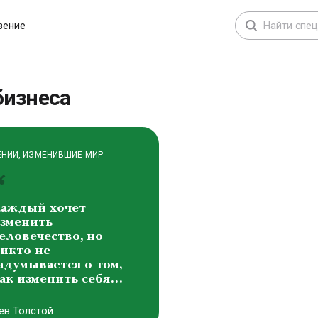
расота составляет
снову всех форм
вение
ироздания
иктоp Михайлович
аснецов
бизнеса
ЕНИИ, ИЗМЕНИВШИЕ МИР
аждый хочет
зменить
еловечество, но
икто не
адумывается о том,
ак изменить себя…
ев Толстой