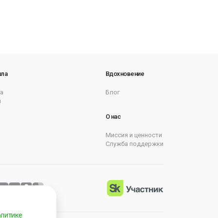
ила
Вдохновение
а
Блог
ы
О нас
Миссия и ценности
Служба поддержки
литике