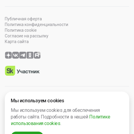
Публичная оферта
Политика конфиденциальности
Политика cookie
Согласие на рассылку
Карта сайта
© 2026 OOO “Просто Гений”. Все права защищены.
Мы используем cookies
Программное обеспечение зарегистрировано в Роспатенте
Мы используем cookies для обеспечения
№ 2025665571. Компания включена в Реест Малых
работы сайта. Подробности в нашей
Политике
технологический компаний России № 5238.
использования cookies
.
ИНН 2632124692
ОГРН 1242600013149