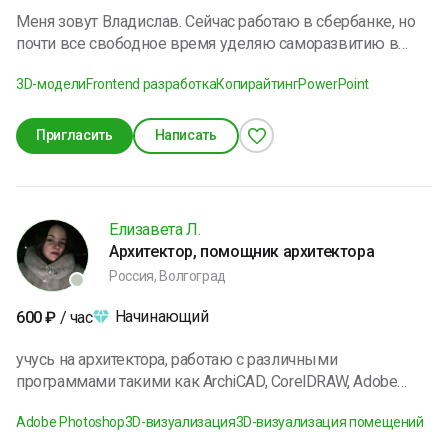
Меня зовут Владислав. Сейчас работаю в сбербанке, но
почти все свободное время уделяю саморазвитию в
разных областях: - Изучаю web разработку, с
3D-модели
Frontend разработка
Копирайтинг
PowerPoint
использованием Css, HTML, JS и Tilda, создавал пару
Lending страниц, а так же макет собственного
многостраничного сайта - Уверенное пользование
Пригласить
Написать
КОМПАС 3D, делал проекты на заказ для студентов
техникума - Создание красивых и информативных
презентации с анимациями - Опыт работы с большими
документами, писал на заказ курсовые работы для
Елизавета Л.
студентов Готов к интересным и творческим заказам
Архитектор, помощник архитектора
Россия, Волгоград
Начинающий
600
₽
/ час
учусь на архитектора, работаю с различными
программами такими как ArchiCAD, CorelDRAW, Adobe
Photoshop, Adobe Illustrator, Lumion; также выучилась на
Adobe Photoshop
3D-визуализация
3D-визуализация помещений
химика-аналитика могу объяснить: аналитическую
химию, общую и неорганическую химию, ограническую,