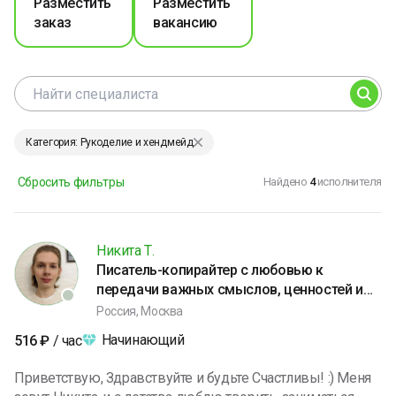
Разместить
Разместить
заказ
вакансию
Категория: Рукоделие и хендмейд
Сбросить фильтры
Найдено
4
исполнителя
Никита Т.
Писатель-копирайтер с любовью к
передачи важных смыслов, ценностей и
доброты
Россия, Москва
Начинающий
516
₽
/ час
Приветствую, Здравствуйте и будьте Счастливы! :) Меня