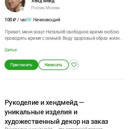
Хенд мейд
Россия, Москва
Начинающий
100
₽
/ час
Привет, меня зовут НатальяВ свободное время люблю
проводить время с семьёй. Веду здоровый образ жизни,
увлекаюсь саморазвитием. Я открыт для интересных
Шитье
заказов и готов поделиться своим опытом.
Пригласить
Написать
Рукоделие и хендмейд —
уникальные изделия и
художественный декор на заказ