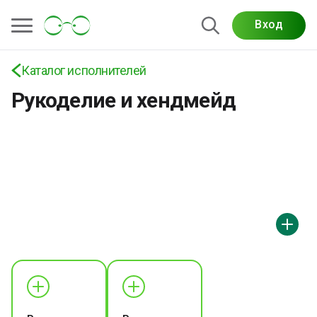
Услуги хендмейд-мастеров: ювелирные
Вход
украшения, декор предметов, роспись, подарки
и авторские изделия ручной работы на
Каталог исполнителей
платформе «Просто Гений»
Рукоделие и хендмейд