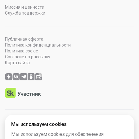
Миссия и ценности
Служба поддержки
Публичная оферта
Политика конфиденциальности
Политика cookie
Согласие на рассылку
Карта сайта
© 2026 OOO “Просто Гений”. Все права защищены.
Мы используем cookies
Программное обеспечение зарегистрировано в Роспатенте
Мы используем cookies для обеспечения
№ 2025665571. Компания включена в Реест Малых