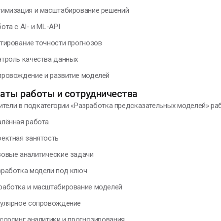
мизация и масштабирование решений
та с AI- и ML-API
ирование точности прогнозов
роль качества данных
овождение и развитие моделей
аты работы и сотрудничества
ители в подкатегории «Разработка предсказательных моделей» ра
ённая работа
ктная занятость
вые аналитические задачи
аботка модели под ключ
ботка и масштабирование моделей
лярное сопровождение
орсинг аналитики и прогнозирования