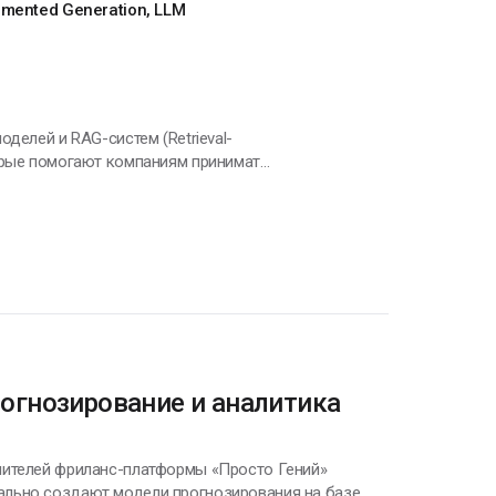
gmented Generation, LLM
делей и RAG-систем (Retrieval-
оения интеллектуальных систем на
ние RAG-систем с векторными базами и
ция аналитики и бизнес-процессов •
ации. Важно не просто “обучить
измеримый результат. Открыт к
ссистентов и RAG-решений — анализу
огнозирование и аналитика
нителей фриланс-платформы «Просто Гений»
ально создают модели прогнозирования на базе