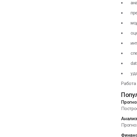
анал
пред
моде
оцен
инте
спец
data
удал
Работа 
Попу
Прогно
Постро
Анализ
Прогноз
Финанс