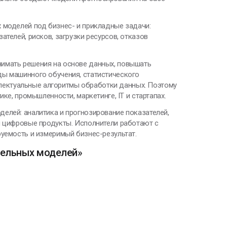
 моделей под бизнес- и прикладные задачи:
телей, рисков, загрузки ресурсов, отказов
нимать решения на основе данных, повышать
ды машинного обучения, статистического
 интеллектуальные алгоритмы обработки данных. Поэтому
ке, промышленности, маркетинге, IT и стартапах.
елей: аналитика и прогнозирование показателей,
и цифровые продукты. Исполнители работают с
руемость и измеримый бизнес-результат.
тельных моделей»