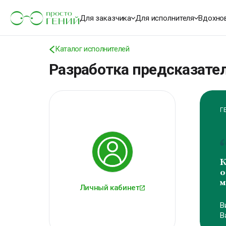
Для заказчика
Для исполнителя
Вдохно
Каталог исполнителей
Г
Разработка предсказате
К
о
м
В
В
Личный кабинет
Г