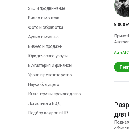
А
SEO и продвижение
П
Видео и монтаж
8 000
₽
Фото и обработка
Привет!
Аудио и музыка
Augmented Generation)
Бизнес и продажи
Г
решения
Agile
AI 
базе LLM. Мой профиль — это не просто обучение модели, а полноценная архи
Юридические услуги
моделей
Бухгалтерия и финансы
LLM • и
Приг
Н
проектирование end-to
у
Уроки и репетиторство
CatBoost, SQL, F
о
Наука будущего
выбираю
п
модель”
с
Инженерия и производство
задачам
т
данных и созданию ML-
Логистика и ВЭД
Разр
не шаб
О
Подбор кадров и HR
для 
Подкат
объеди