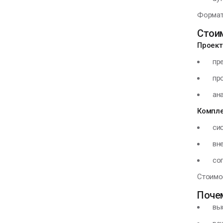
Формат 
Стоим
Проект
пред
прог
анал
Компл
сист
внед
сопр
Стоимос
Поче
высо