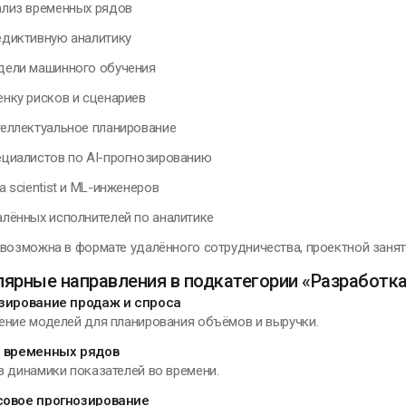
из временных рядов
иктивную аналитику
ли машинного обучения
ку рисков и сценариев
ллектуальное планирование
иалистов по AI-прогнозированию
 scientist и ML-инженеров
ённых исполнителей по аналитике
возможна в формате удалённого сотрудничества, проектной занят
лярные направления в подкатегории «Разработк
зирование продаж и спроса
ение моделей для планирования объёмов и выручки.
 временных рядов
 динамики показателей во времени.
овое прогнозирование