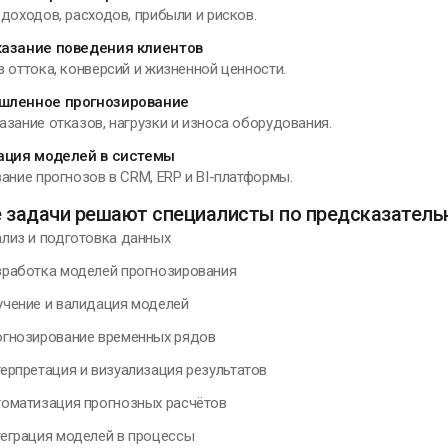
доходов, расходов, прибыли и рисков.
азание поведения клиентов
 оттока, конверсий и жизненной ценности.
шленное прогнозирование
зание отказов, нагрузки и износа оборудования.
ация моделей в системы
ание прогнозов в CRM, ERP и BI-платформы.
е задачи решают специалисты по предсказател
из и подготовка данных
аботка моделей прогнозирования
ение и валидация моделей
нозирование временных рядов
рпретация и визуализация результатов
матизация прогнозных расчётов
грация моделей в процессы