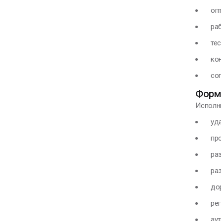
опти
рабо
тест
конт
сопр
Форм
Исполн
удал
прое
разо
разр
дора
регу
аутс