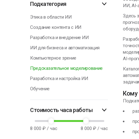
Подкатегория
ИИ, AI-
Г
Здесь з
Этика в области ИИ
прогноз
Создание контента с ИИ
оборуд
Я
Разработка и внедрение ИИ
н
Разраб
п
точнос
ИИ для бизнеса и автоматизация
к
моделир
с
Компьютерное зрение
AI-прог
Предсказательное моделирование
Каталог
автомат
Н
Разработка и настройка ИИ
задачам
Обучение
Кому
Подкате
Стоимость часа работы
разр
прог
8 000
₽ / час
8 000
₽ / час
прог