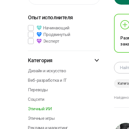
К
Опыт исполнителя
и
ч
Начинающий
н
Продвинутый
Раз
з
Эксперт
зак
к
Л
Категория
Дизайн и искусство
Веб-разработка и IT
Катего
Г
Переводы
Найдено
Соцсети
В
Этичный ИИ
э
Этичные игры
п
р
Реклама и маркетинг