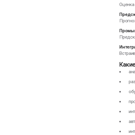
Оценка 
Предск
Прогноз
Промы
Предска
Интегр
Встраив
Каки
анал
разр
обуч
прог
инте
авто
инте