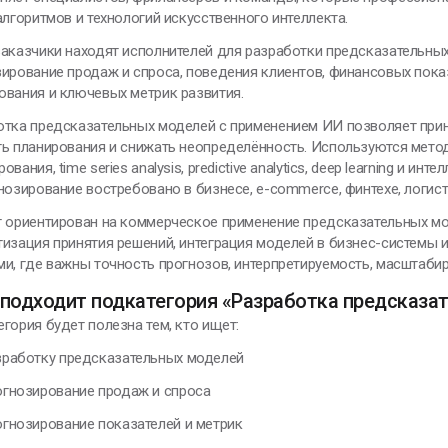
алгоритмов и технологий искусственного интеллекта.
ЕНИИ, ИЗМЕНИВШИЕ МИР
аказчики находят исполнителей для разработки предсказательных
ирование продаж и спроса, поведения клиентов, финансовых показа
ования и ключевых метрик развития.
 в воображении
ачинаю строить
отка предсказательных моделей с применением ИИ позволяет при
рибор, меняю
ть планирования и снижать неопределённость. Используются мето
онструкцию,
ования, time series analysis, predictive analytics, deep learning и
овершенствую ее и
нозирование востребовано в бизнесе, e-commerce, финтехе, логисти
включаю
 ориентирован на коммерческое применение предсказательных мод
изация принятия решений, интеграция моделей в бизнес-системы 
икола Тесла
и, где важны точность прогнозов, интерпретируемость, масштаби
 подходит подкатегория «Разработка предсказа
гория будет полезна тем, кто ищет:
аботку предсказательных моделей
нозирование продаж и спроса
нозирование показателей и метрик