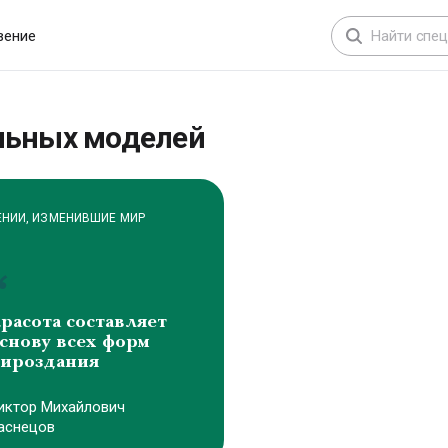
вение
ЕНИИ, ИЗМЕНИВШИЕ МИР
льных моделей
расота составляет
снову всех форм
ироздания
иктоp Михайлович
аснецов
ЕНИИ, ИЗМЕНИВШИЕ МИР