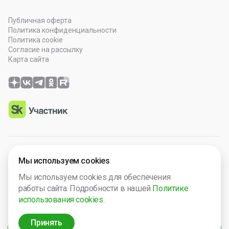
Публичная оферта
Политика конфиденциальности
Политика cookie
Согласие на рассылку
Карта сайта
© 2026 OOO “Просто Гений”. Все права защищены.
Мы используем cookies
Программное обеспечение зарегистрировано в Роспатенте
Мы используем cookies для обеспечения
№ 2025665571. Компания включена в Реест Малых
работы сайта. Подробности в нашей
Политике
технологический компаний России № 5238.
использования cookies
.
ИНН 2632124692
ОГРН 1242600013149
Принять
Фильтры