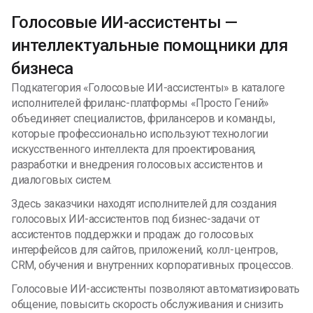
сторона это умение разбираться в ситуации,
Голосовые ИИ-ассистенты —
структурировать хаос и превращать идеи в конкретный
результат. Работаю аккуратно, соблюдаю
интеллектуальные помощники для
договоренности, держу связь на всех этапах и не
бизнеса
пропадаю. Привык брать ответственность за итог и
доводить задачи до завершения. Есть опыт работы с
Подкатегория «Голосовые ИИ-ассистенты» в каталоге
разными форматами: от быстрых правок и консультаций
исполнителей фриланс-платформы «Просто Гений»
до полноценных проектов и запуска MVP. Думаю
объединяет специалистов, фрилансеров и команды,
системно и по-продуктовому, чтобы решение
которые профессионально используют технологии
действительно работало, а не просто выглядело
искусственного интеллекта для проектирования,
сделанным. Если вам важно спокойное и адекватное
разработки и внедрения голосовых ассистентов и
взаимодействие и ощущение, что над задачей реально
диалоговых систем.
думают, мы сработаемся. Портфолио: vschernyshev.ru
Здесь заказчики находят исполнителей для создания
голосовых ИИ-ассистентов под бизнес-задачи: от
ассистентов поддержки и продаж до голосовых
интерфейсов для сайтов, приложений, колл-центров,
CRM, обучения и внутренних корпоративных процессов.
Голосовые ИИ-ассистенты позволяют автоматизировать
общение, повысить скорость обслуживания и снизить