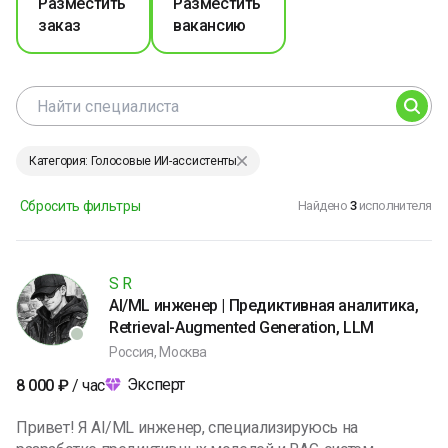
Разместить
Разместить
заказ
вакансию
Категория: Голосовые ИИ-ассистенты
Сбросить фильтры
Найдено
3
исполнителя
S R
AI/ML инженер | Предиктивная аналитика,
Retrieval-Augmented Generation, LLM
Россия, Москва
Эксперт
8 000
₽
/ час
Привет! Я AI/ML инженер, специализируюсь на