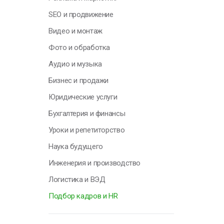
Н
SEO и продвижение
у
Видео и монтаж
о
п
Фото и обработка
с
Аудио и музыка
т
Бизнес и продажи
О
Юридические услуги
Бухгалтерия и финансы
Уроки и репетиторство
Г
Наука будущего
Инженерия и производство
Я
Логистика и ВЭД
н
п
Подбор кадров и HR
к
с