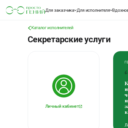
К
о
Для заказчика
Для исполнителя
Вдохно
м
В
Каталог исполнителей
В
Секретарские услуги
Г
К
и
ч
н
Личный кабинет
з
к
Л