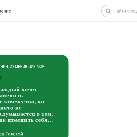
расота составляет
снову всех форм
вение
ироздания
иктоp Михайлович
аснецов
ЕНИИ, ИЗМЕНИВШИЕ МИР
аждый хочет
зменить
еловечество, но
икто не
адумывается о том,
ак изменить себя…
ев Толстой