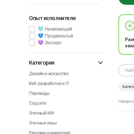
Опыт исполнителя
Г
Начинающий
Продвинутый
Раз
Эксперт
зак
В
э
п
Категория
р
Дизайн и искусство
А
Веб-разработка и IT
П
Катего
Переводы
Найдено
Соцсети
Этичный ИИ
Г
Этичные игры
Реклама и маркетинг