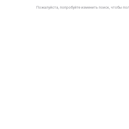
Пожалуйста, попробуйте изменить поиск, чтобы по
е удерживай то, что
ходит, и не
тталкивай то, что
риходит. И тогда
частье само найдёт
ебя.
мар Хайям
ЕНИИ, ИЗМЕНИВШИЕ МИР
 в воображении
ачинаю строить
рибор, меняю
онструкцию,
овершенствую ее и
включаю