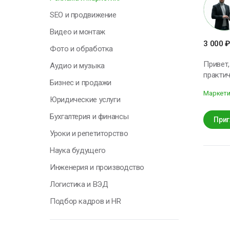
Н
SEO и продвижение
у
Видео и монтаж
о
3 000
₽
п
Фото и обработка
с
Привет, меня зовут Ол
Аудио и музыка
т
практи
Бизнес и продажи
выстраивать сист
О
Маркети
создаю
Юридические услуги
настраи
Бухгалтерия и финансы
лет в п
Приг
от HR д
Уроки и репетиторство
Г
навыки
Наука будущего
офферов
создани
Инженерия и производство
думаю к
Я
маркетинг без кр
Логистика и ВЭД
н
для рос
п
Подбор кадров и HR
к
с