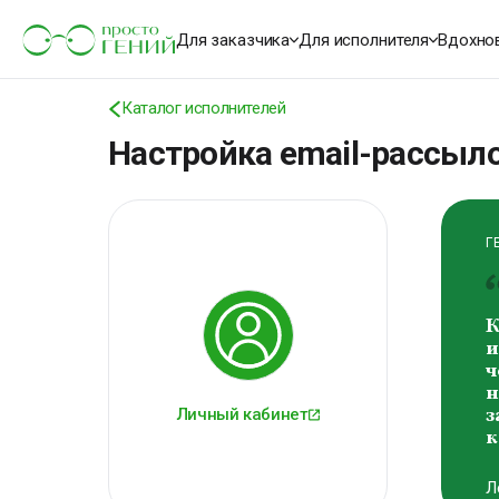
К
о
Для заказчика
Для исполнителя
Вдохно
м
В
Каталог исполнителей
В
Настройка email-рассыл
Г
К
и
ч
н
Личный кабинет
з
к
Л