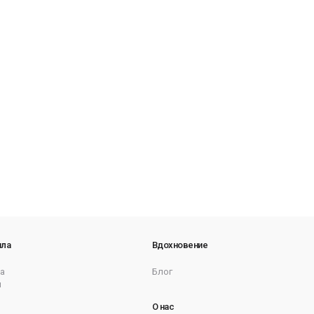
ила
Вдохновение
а
Блог
ы
О нас