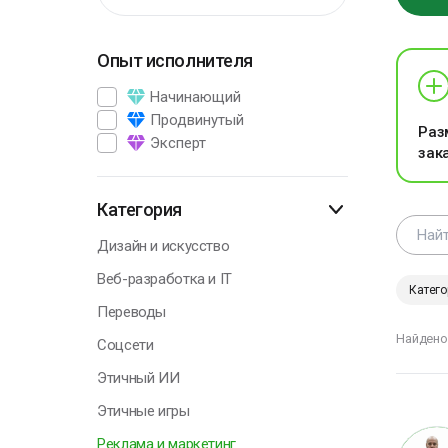
Опыт исполнителя
Г
Начинающий
Продвинутый
Раз
Эксперт
зак
В
э
п
Категория
р
Дизайн и искусство
А
Веб-разработка и IT
П
Катего
Переводы
Найдено
Соцсети
Этичный ИИ
Г
Этичные игры
Реклама и маркетинг