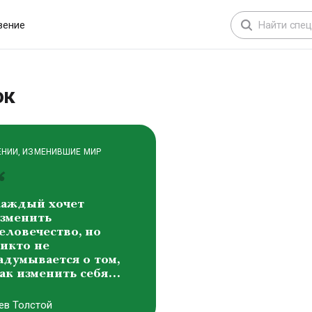
расота составляет
снову всех форм
вение
ироздания
иктоp Михайлович
аснецов
ок
ЕНИИ, ИЗМЕНИВШИЕ МИР
аждый хочет
зменить
еловечество, но
икто не
адумывается о том,
ак изменить себя…
ев Толстой