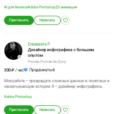
подробности -на сайта https://dlya-tebya-actions.ru/design-
AI для бизнеса
Adobe Photoshop
2D-анимация
masterclasses24 есть партнёрская программа
Пригласить
Написать
Елизавета Р.
Дизайнер инфографика с большим
опытом
Россия, Ростов На Дону
Продвинутый
300
₽
/ час
Моя работа – превращать сложные данные в понятные и
захватывающие истории. Я – дизайнер инфографики,
визуал, рассказчик, который берет цифры, факты и
Adobe Photoshop
статистику и превращает их в визуальные
повествования. Я работаю с самыми разными проектами
– от статистических отчетов до маркетинговых
Пригласить
Написать