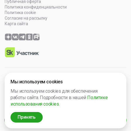
Публичная оферта
Политика конфиденциальности
Политика cookie
Согласие на рассылку
Карта сайта
© 2026 OOO “Просто Гений”. Все права защищены.
Мы используем cookies
Программное обеспечение зарегистрировано в Роспатенте
Мы используем cookies для обеспечения
№ 2025665571. Компания включена в Реест Малых
работы сайта. Подробности в нашей
Политике
технологический компаний России № 5238.
использования cookies
.
ИНН 2632124692
ОГРН 1242600013149
Принять
Фильтры