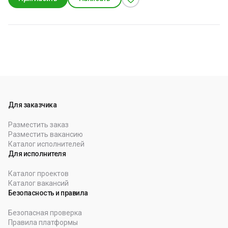
презентаций. Каждый новый проект – это вызов,
возможность научиться чему-то новому и создать что-то
уникальное. Мне нравится видеть, как мои работы
помогают людям лучше понимать мир вокруг себя,
принимать обоснованные решения и, в конечном итоге,
становиться более информированными.
Для заказчика
Разместить заказ
Разместить вакансию
Каталог исполнителей
Для исполнителя
Каталог проектов
Каталог вакансий
Безопасность и правила
Безопасная проверка
Правила платформы