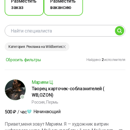
Разместить
Разместить
заказ
вакансию
Категория: Реклама на Wildberries
Сбросить фильтры
Найдено
2
исполнителя
Мариям Ц.
Творец карточек-соблазнителей (
WB,OZON)
Россия, Пермь
Начинающий
500
₽
/ час
Привет,меня зовут Мариям. Я — художник витрин