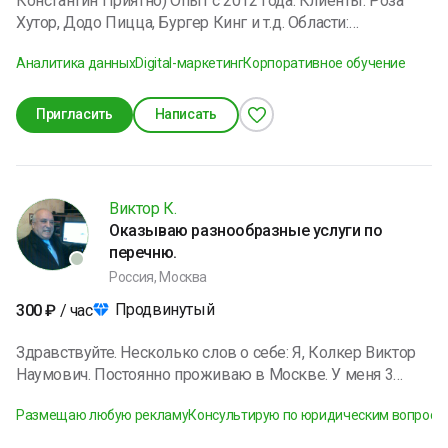
Константин Приятно) Опыт с 2012 года. Клиенты: Роза
Хутор, Додо Пицца, Бургер Кинг и т.д. Области:
Профессиональная аналитика - веб и мобайл.
Аналитика данных
Digital-маркетинг
Корпоративное обучение
Маркетинговые источники трафика. Комплексная
стратегия продвижения. Есть возможность
консультировать и проводить аудиты.
Пригласить
Написать
Виктор К.
Оказываю разнообразные услуги по
перечню.
Россия, Москва
Продвинутый
300
₽
/ час
Здравствуйте. Несколько слов о себе: Я, Колкер Виктор
Наумович. Постоянно проживаю в Москве. У меня 3
Высших гуманитарных образования. Служба в ВС СССР.
Размещаю любую рекламу
Консультирую по юридическим вопроса
Полковник в отставке. В 90-х, 2000-х годах создал в
качестве Учредителя (Участника) несколько ООО, ЗАО,