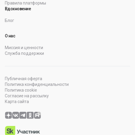
предложений на свою Эл.почту – И ещё...Сейчас многие
Правила платформы
"специалисты" пытаются навязывать свои услуги. Я
Вдохновение
исхожу от "обратного": Любой каприз за Ваши деньги -
Блог
НО, в рамках действующего Законодательства РФ и
Правил русского
О нас
Миссия и ценности
Служба поддержки
Публичная оферта
Политика конфиденциальности
Политика cookie
Согласие на рассылку
Карта сайта