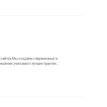
енно соответствуют алгоритмам и
 решения учитывают лучшие практики
я загрузка и кроссбраузерность —
ышаем органический трафик через
гами, ссылками и аналитикой.
матикам для создания эффективной
чить конверсию посетителей в