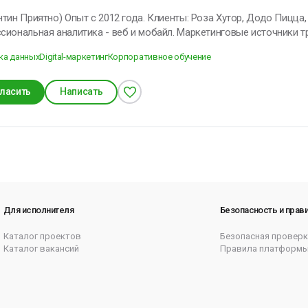
да. Клиенты: Роза Хутор, Додо Пицца, Бургер Кинг и т.д. Области:
иональная аналитика - веб и мобайл. Маркетинговые источники т
продвижения. Есть возможность консультировать и проводить аудиты.
ка данных
Digital-маркетинг
Корпоративное обучение
ласить
Написать
Для исполнителя
Безопасность и прав
Каталог проектов
Безопасная проверк
Каталог вакансий
Правила платформ