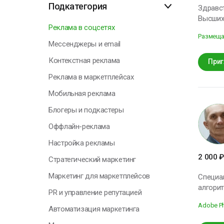
Подкатегория
Здравст
Высших 
Реклама в соцсетях
качеств
Размеща
Директ
Мессенджеры и email
возможн
Контекстная реклама
их напи
Приг
русский
Реклама в маркетплейсах
любое В
НЕДВИЖИМОСТИ в г.Москве.
Мобильная реклама
личные 
Блогеры и подкастеры
предложения. Т
договариваться с Заказчи
Оффлайн-реклама
– более 25 л
Настройка рекламы
навязывать свои 
Законо
2 000
₽
Стратегический маркетинг
Маркетинг для маркетплейсов
Специал
алгорит
PR и управление репутацией
органичес
Adobe P
конкур
Автоматизация маркетинга
ключевы