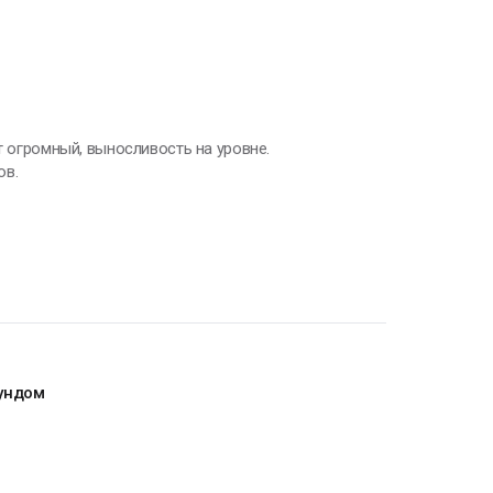
ваши задачи и бизнес.
т огромный, выносливость на уровне.
ов.
ундом