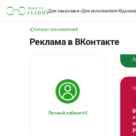
ч
Для заказчика
Для исполнителя
Вдохно
н
з
к
Каталог исполнителей
Л
Реклама в ВКонтакте
Г
В
э
п
р
Личный кабинет
А
П