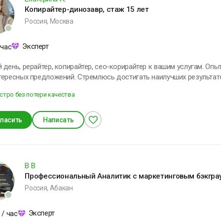
Свяжитесь с нами — и мы предложим индивидуальное решение под 
Копирайтер-динозавр, стаж 15 лет
Россия, Москва
Эксперт
 час
день, рерайтер, копирайтер, сео-корирайтер к вашим услугам. Опы
тересных предложений. Стремлюсь достигать наилучших результат
стро без потери качества
ласить
Написать
В В
Профессиональный Аналитик с маркетинговым бэкгра
Россия, Абакан
Эксперт
/ час