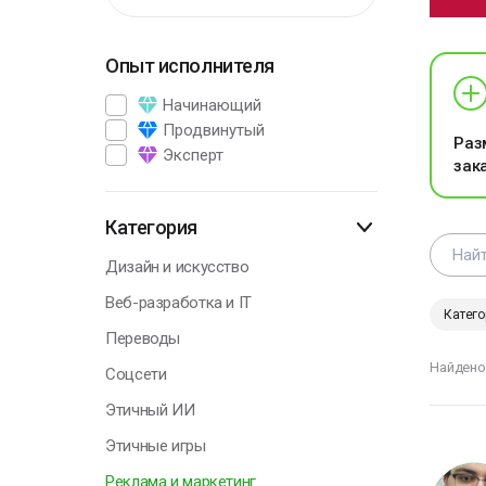
Опыт исполнителя
Г
Начинающий
Продвинутый
Раз
Эксперт
зак
Н
у
о
Категория
п
с
Дизайн и искусство
т
Веб-разработка и IT
Катего
О
Переводы
Найдено
Соцсети
Этичный ИИ
Г
Этичные игры
Реклама и маркетинг