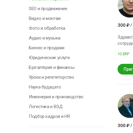
Я
SEO и продвижение
н
Видео и монтаж
п
300
₽
/
к
Фото и обработка
с
Здравствуйте, меня з
Аудио и музыка
сотрудн
Бизнес и продажи
подбору
Н
1С:ERP
Юридические услуги
Бухгалтерия и финансы
Приг
Уроки и репетиторство
Наука будущего
Инженерия и производство
Логистика и ВЭД
Подбор кадров и HR
300
₽
/