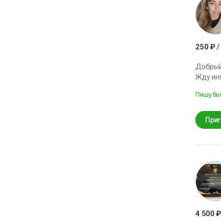
высот! 
250
₽
/
Добрый 
Жду ин
Пишу бы
Приг
4 500
₽