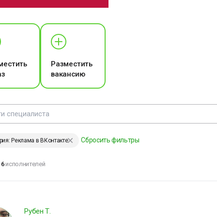
ЕНИИ, ИЗМЕНИВШИЕ МИР
местить
Разместить
аз
вакансию
е удерживай то, что
ходит, и не
тталкивай то, что
риходит. И тогда
частье само найдёт
ебя.
Сбросить фильтры
рия: Реклама в ВКонтакте
мар Хайям
6
исполнителей
ЕНИИ, ИЗМЕНИВШИЕ МИР
Рубен Т.