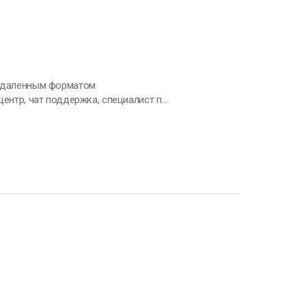
центр, чат поддержка, специалист по
оэтому откликаюсь на данную
ьку желание и силы для этого имеются.