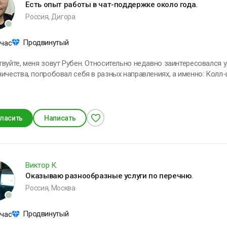
Есть опыт работы в чат-поддержке около года.
 в воображении
Россия, Дигора
ачинаю строить
рибор, меняю
Продвинутый
 час
онструкцию,
овершенствую ее и
овут Рубен. Относительно недавно заинтересовался удаленным форматом
включаю
ичества, попробовал себя в разных направлениях, а именно: Колл-
 персонала. Больше заинтересовало сотрудничество веред чат, п
икола Тесла
вакансию. Все свое свободное время готов посвящать работе, по скол
ласить
Написать
Виктор К.
Оказываю разнообразные услуги по перечню.
Россия, Москва
Продвинутый
 час