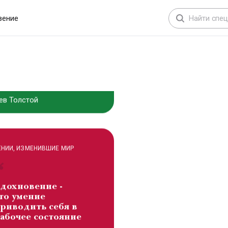
еловечество, но
вение
икто не
адумывается о том,
ак изменить себя…
ев Толстой
ЕНИИ, ИЗМЕНИВШИЕ МИР
дохновение -
то умение
риводить себя в
абочее состояние
лександр Сергеевич
ушкин