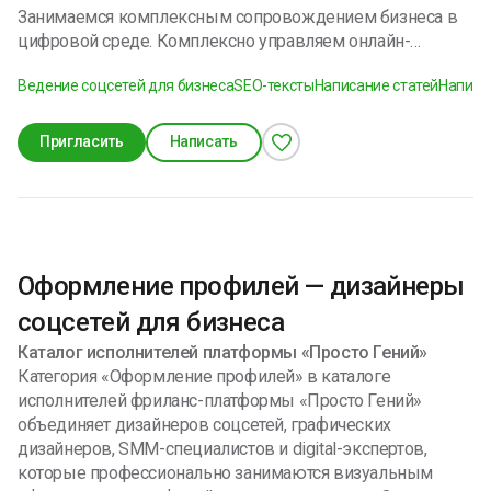
Занимаемся комплексным сопровождением бизнеса в
цифровой среде. Комплексно управляем онлайн-
присутствием бизнеса: сайт, социальные сети, SEO и
Ведение соцсетей для бизнеса
SEO-тексты
Написание статей
Написа
реклама. Работаем системно — от стратегии до
стабильного роста заявок и продаж. Что входит в
сопровождение: Стратегия и управление - Анализ
Пригласить
Написать
бизнеса, ниши и ЦА - Формирование digital-стратегии -
Координация всех каналов Онлайн-платформа (IT) - Сайт
/ лендинг / доработка - Техническая оптимизация -
Интеграции и формы заявок Продвижение и трафик -
SEO-продвижение - Контекстная реклама (Яндекс
Оформление профилей — дизайнеры
Директ) - Управление рекламным бюджетом
Социальные сети - Контент-стратегия - Ведение
соцсетей для бизнеса
аккаунтов - Рост вовлечённости и доверия Контроль и
Каталог исполнителей платформы «Просто Гений»
результат - Аналитика показателей - Оптимизация
Категория «Оформление профилей» в каталоге
стратегии - Фокус на заявки и продажи
исполнителей фриланс-платформы «Просто Гений»
объединяет дизайнеров соцсетей, графических
дизайнеров, SMM-специалистов и digital-экспертов,
которые профессионально занимаются визуальным