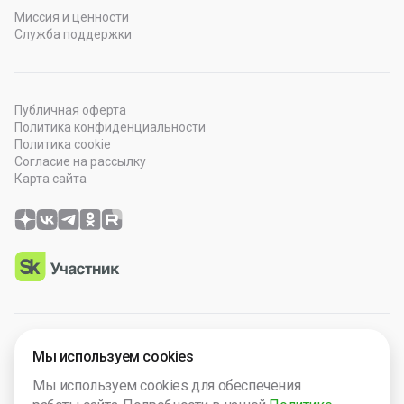
Миссия и ценности
Служба поддержки
Публичная оферта
Политика конфиденциальности
Политика cookie
Согласие на рассылку
Карта сайта
© 2026 OOO “Просто Гений”. Все права защищены.
Мы используем cookies
Программное обеспечение зарегистрировано в Роспатенте
Мы используем cookies для обеспечения
№ 2025665571. Компания включена в Реест Малых