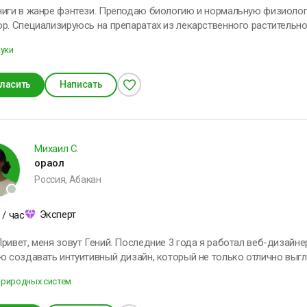
ниги в жанре фэнтези. Преподаю биологию и нормальную физиолог
р. Специализируюсь на препаратах из лекарственного растительно
икола Тесла
ауки
ласить
Написать
Михаил С.
ораол
Россия, Абакан
Эксперт
/ час
 Гений. Последние 3 года я работал веб-дизайнером в таких компаниях, как Яндекс и
ю создавать интуитивный дизайн, который не только отлично выгл
одить
природных систем
мьёй. Веду здоровый образ жизни, увлекаюсь саморазвитием. Я открыт для интересных заказов и
поделиться своим опыто