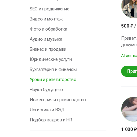
Н
SEO и продвижение
у
Видео и монтаж
о
500
₽
/
п
Фото и обработка
с
Привет, я Лера! Второй год работаю методисто
Аудио и музыка
т
документам
Бизнес и продажи
тестовых 
О
AI для н
проводить
Юридические услуги
и робот
Бухгалтерия и финансы
Приг
Уроки и репетиторство
Г
Наука будущего
Инженерия и производство
Я
Логистика и ВЭД
н
п
Подбор кадров и HR
к
с
1 000
₽