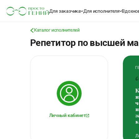
К
о
Для заказчика
Для исполнителя
Вдохно
м
В
Каталог исполнителей
В
Репетитор по высшей м
Г
К
и
ч
н
Личный кабинет
з
к
Л