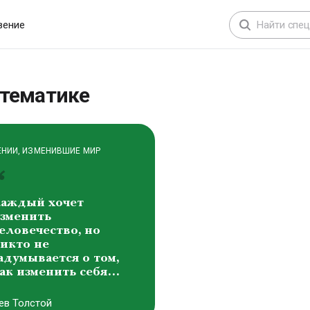
расота составляет
снову всех форм
вение
ироздания
иктоp Михайлович
аснецов
атематике
ЕНИИ, ИЗМЕНИВШИЕ МИР
аждый хочет
зменить
еловечество, но
икто не
адумывается о том,
ак изменить себя…
ев Толстой