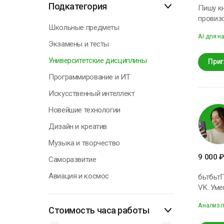
Подкатегория
Пишу к
провизо
Н
Школьные предметы
AI для н
Экзамены и тесты
Университетские дисциплины
Приг
Программирование и ИТ
Искусственный интеллект
Новейшие технологии
Дизайн и креатив
Музыка и творчество
9 000
₽
Саморазвитие
Авиация и космос
бьтбьтПривет, меня зовут
VK. Уме
задачи. Мои ключевые навыки: UX/UI-дизайн, мобильные интерфейсы. В свободное время люблю пров
Анализ 
время с се
Стоимость часа работы
готов 