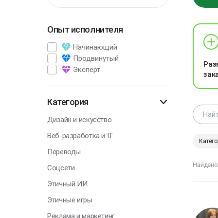
Опыт исполнителя
Г
Начинающий
Продвинутый
Раз
Эксперт
зак
В
э
п
Категория
р
Дизайн и искусство
А
Веб-разработка и IT
П
Катего
Переводы
Найдено
Соцсети
Этичный ИИ
Г
Этичные игры
Реклама и маркетинг