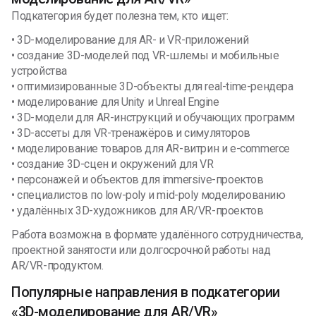
Подкатегория будет полезна тем, кто ищет:
• 3D-моделирование для AR- и VR-приложений
• создание 3D-моделей под VR-шлемы и мобильные
устройства
• оптимизированные 3D-объекты для real-time-рендера
• моделирование для Unity и Unreal Engine
• 3D-модели для AR-инструкций и обучающих программ
• 3D-ассеты для VR-тренажёров и симуляторов
• моделирование товаров для AR-витрин и e-commerce
• создание 3D-сцен и окружений для VR
• персонажей и объектов для immersive-проектов
• специалистов по low-poly и mid-poly моделированию
• удалённых 3D-художников для AR/VR-проектов
Работа возможна в формате удалённого сотрудничества,
проектной занятости или долгосрочной работы над
AR/VR-продуктом.
Популярные направления в подкатегории
«3D-моделирование для AR/VR»