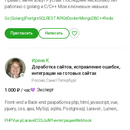
Привет, меня зовут Рустам. Последние несколько лет
работаю с golang и С/С++ Мои ключевые навыки
разработка бэкенд-приложений , утилит, библиотек. В
Go (Golang)
PostgreSQL
REST API
Git
Docker
MongoDB
C++
Redis
свободное время люблю проводить время с близкими.
Занимаюсь танцами, веду здоровый образ жизни,
увлекаюсь саморазвитием. Я открыт для интересных
Пригласить
Написать
заказов и готов поделиться своим опытом.
Ирина К.
Доработка сайтов, исправление ошибок,
интеграции на готовых сайтах
Россия, Санкт Петербург
Эксперт
1 000
₽
/ час
Front-end и Back-end разработка php, html, javascript, vue,
jquery, css, ajax, MySql, sqlite, Postgresql, Laravel , Lumen,
Bootstrap Composer, Git / bitbucket
PHP
Vue.js
Laravel
CSS
Js
API интеграции
Webhook