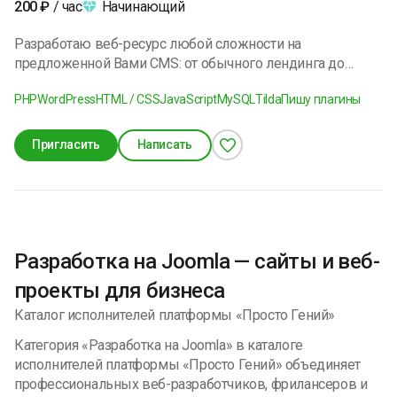
Начинающий
200
₽
/ час
до программирования на PHP/Python и запуска — веду
лично, как прямой исполнитель. Могу проводить сделки
Разработаю веб-ресурс любой сложности на
как ИП или СЗ. Гарантирую качество, соблюдение сроков
предложенной Вами CMS: от обычного лендинга до
и решение ваших бизнес-задач.
интернет магазина. Готов взяться за любой заказ с
PHP
WordPress
HTML / CSS
JavaScript
MySQL
Tilda
Пишу плагины
минимальной оплатой (или бесплатно,если возможно).
Заранее спасибо за то,что доверяете моим навыкам).
Пригласить
Написать
Разработка на Joomla — сайты и веб-
проекты для бизнеса
Каталог исполнителей платформы «Просто Гений»
Категория «Разработка на Joomla» в каталоге
исполнителей платформы «Просто Гений» объединяет
профессиональных веб-разработчиков, фрилансеров и