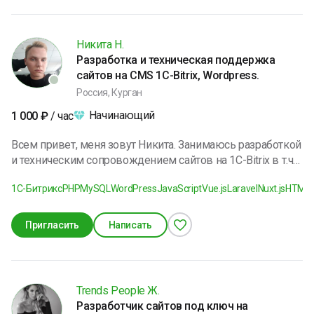
Никита Н.
Разработка и техническая поддержка
сайтов на CMS 1C-Bitrix, Wordpress.
Россия, Курган
Начинающий
1 000
₽
/ час
Всем привет, меня зовут Никита. Занимаюсь разработкой
и техническим сопровождением сайтов на 1C-Bitrix в т.ч
на других системах. Имею опыт разработки и
1C-Битрикс
PHP
MySQL
WordPress
JavaScript
Vue.js
Laravel
Nuxt.js
HTML 
сопровождения интернет-магазинов, лендингов,
корпоративных сайтов и сайтов на готовых решениях
таких как: ASPRO, INTEC.
Пригласить
Написать
Trends People Ж.
Разработчик сайтов под ключ на