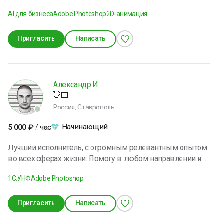
подробности -на сайта https://dlya-tebya-actions.ru/design-
AI для бизнеса
Adobe Photoshop
2D-анимация
masterclasses24 есть партнёрская программа
Пригласить
Написать
Александр И.
👋🏻
Россия, Ставрополь
Начинающий
5 000
₽
/ час
Лучший исполнитель, с огромным релевантным опытом
во всех сферах жизни. Помогу в любом направлении и
словом и делом. Софт и хард скилы 10/10.
1С:УНФ
Adobe Photoshop
Эмоциональный интеллект 100/10.
Пригласить
Написать