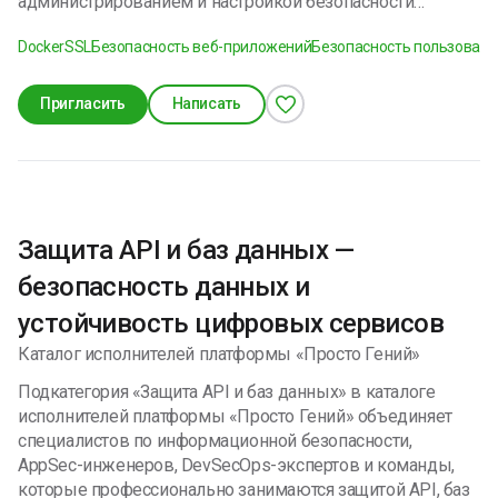
администрированием и настройкой безопасности
различных серверов, в том числе, установкой различных
Docker
SSL
Безопасность веб-приложений
Безопасность пользовате
систем мониторинга безопасности, настройкой
шифрования, файрволлов и т.д. Помимо этого, имею
большой бэкграунд в программировании (Go, Rust, C,
Пригласить
Написать
Python, Typescript). Создатель проекта Light Defender -
очень легковесной системы мониторинга безопасности
для Linux серверов.
Защита API и баз данных —
безопасность данных и
устойчивость цифровых сервисов
Каталог исполнителей платформы «Просто Гений»
Подкатегория «Защита API и баз данных» в каталоге
исполнителей платформы «Просто Гений» объединяет
специалистов по информационной безопасности,
AppSec-инженеров, DevSecOps-экспертов и команды,
которые профессионально занимаются защитой API, баз