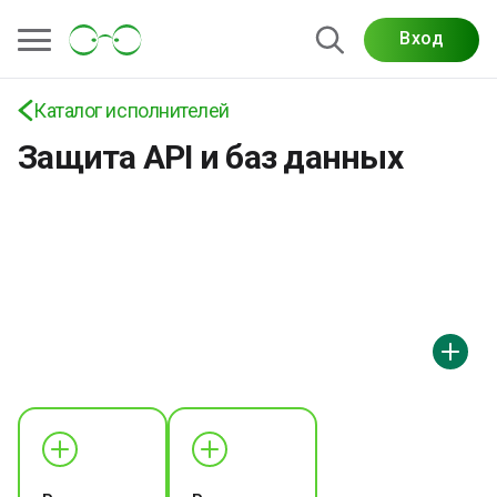
Услуги по защите API и баз данных:
безопасность REST и GraphQL API, защита SQL и
Вход
NoSQL БД, шифрование, контроль доступа и
мониторинг угроз
Каталог исполнителей
Защита API и баз данных