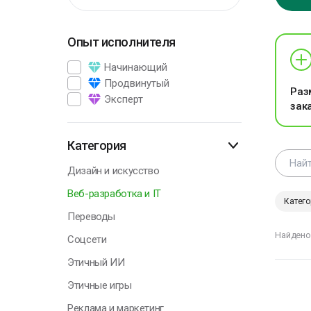
Опыт исполнителя
Г
Начинающий
Продвинутый
Раз
Эксперт
зак
К
и
ч
Категория
н
з
Дизайн и искусство
к
Веб-разработка и IT
Катего
Л
Переводы
Найдено
Соцсети
Этичный ИИ
Г
Этичные игры
Реклама и маркетинг