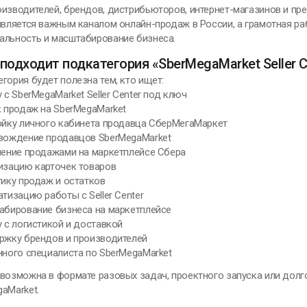
изводителей, брендов, дистрибьюторов, интернет-магазинов и пре
является важным каналом онлайн-продаж в России, а грамотная ра
мар Хайям
альность и масштабирование бизнеса.
подходит подкатегория «SberMegaMarket Seller C
гория будет полезна тем, кто ищет:
ЕНИИ, ИЗМЕНИВШИЕ МИР
у с SberMegaMarket Seller Center под ключ
к продаж на SberMegaMarket
ройку личного кабинета продавца СберМегаМаркет
овождение продавцов SberMegaMarket
 в воображении
ление продажами на маркетплейсе Сбера
ачинаю строить
изацию карточек товаров
рибор, меняю
тику продаж и остатков
онструкцию,
атизацию работы с Seller Center
овершенствую ее и
абирование бизнеса на маркетплейсе
включаю
у с логистикой и доставкой
ержку брендов и производителей
икола Тесла
нного специалиста по SberMegaMarket
 возможна в формате разовых задач, проектного запуска или дол
aMarket.