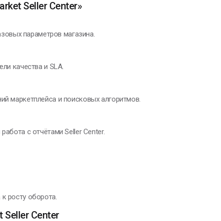
et Seller Center»
базовых параметров магазина.
ели качества и SLA.
ний маркетплейса и поисковых алгоритмов.
абота с отчётами Seller Center.
к росту оборота.
Seller Center