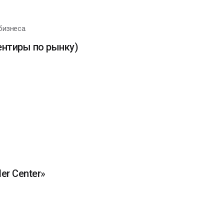
бизнеса.
иентиры по рынку)
er Center»