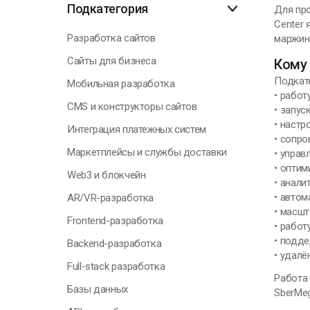
Подкатегория
Для про
Center 
О
Разработка сайтов
маржин
Сайты для бизнеса
Кому 
Подкате
Мобильная разработка
Г
• работ
CMS и конструкторы сайтов
• запус
• наст
Интеграция платежных систем
• сопр
Я
Маркетплейсы и службы доставки
• управ
н
• оптим
п
Web3 и блокчейн
• анали
к
• автом
AR/VR-разработка
с
• масшт
Frontend-разработка
• работ
• подд
Backend-разработка
Н
• удалё
Full-stack разработка
Работа
Базы данных
SberMeg