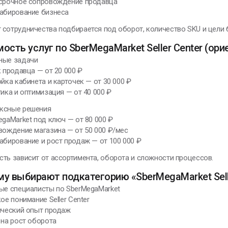
осрочное сопровождение продавца
табирование бизнеса
сотрудничества подбирается под оборот, количество SKU и цели 
ость услуг по SberMegaMarket Seller Center (ор
ные задачи
к продавца — от 20 000 ₽
ойка кабинета и карточек — от 30 000 ₽
тика и оптимизация — от 40 000 ₽
ксные решения
egaMarket под ключ — от 80 000 ₽
вождение магазина — от 50 000 ₽/мес
абирование и рост продаж — от 100 000 ₽
ть зависит от ассортимента, оборота и сложности процессов.
у выбирают подкатегорию «SberMegaMarket Sell
ные специалисты по SberMegaMarket
кое понимание Seller Center
ический опыт продаж
 на рост оборота