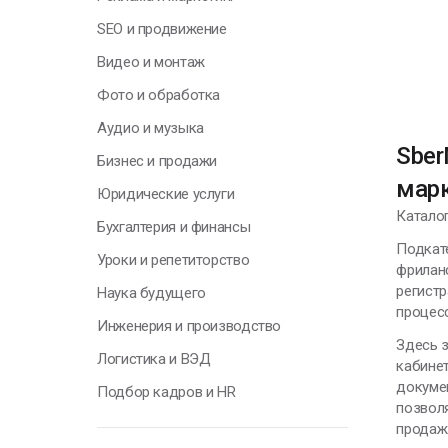
В
SEO и продвижение
э
Видео и монтаж
п
р
Фото и обработка
Аудио и музыка
А
Sber
П
Бизнес и продажи
мар
Юридические услуги
Катало
Бухгалтерия и финансы
Подкате
Уроки и репетиторство
Г
фрилан
регистр
Наука будущего
процес
Инженерия и производство
Н
Здесь з
Логистика и ВЭД
у
кабинет
о
докуме
Подбор кадров и HR
п
позволя
с
продаж
т