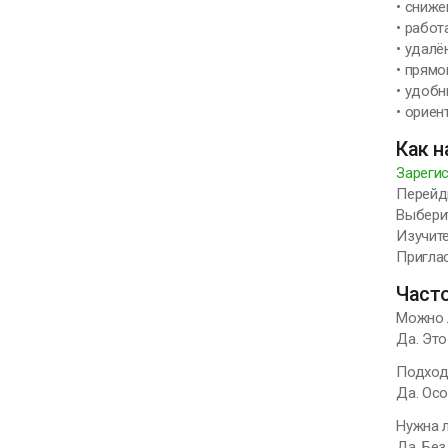
• сниж
• работ
• удал
• прямо
• удоб
• ориен
Как н
Зарегис
Перейди
Выберит
Изучите
Приглас
Част
Можно л
Да. Это
Подход
Да. Осо
Нужна 
Да. Бе