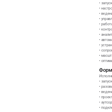
• запус
• настро
• веден
• управ
• работ
• контр
• анали
• авто
• устра
• сопр
• масш
• опти
Форм
Исполни
• запус
• разов
• веден
• прое
• аутсо
• подк