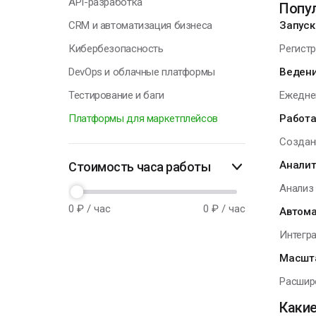
API-разработка
Попул
CRM и автоматизация бизнеса
Запуск
Кибербезопасность
Регистр
DevOps и облачные платформы
Ведени
Тестирование и баги
Ежеднев
Платформы для маркетплейсов
Работа
Создани
Аналит
Стоимость часа работы
Анализ 
0
₽ / час
0
₽ / час
Автома
Интегра
Масшта
Расшире
Какие