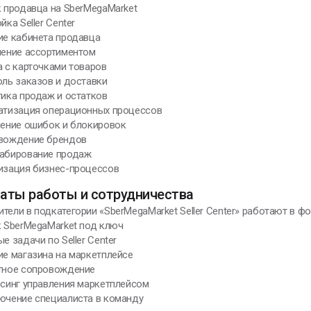
к продавца на SberMegaMarket
йка Seller Center
ие кабинета продавца
ление ассортиментом
а с карточками товаров
оль заказов и доставки
тика продаж и остатков
матизация операционных процессов
нение ошибок и блокировок
овождение брендов
табирование продаж
мизация бизнес-процессов
аты работы и сотрудничества
тели в подкатегории «SberMegaMarket Seller Center» работают в фо
к SberMegaMarket под ключ
ые задачи по Seller Center
ие магазина на маркетплейсе
ктное сопровождение
рсинг управления маркетплейсом
лючение специалиста в команду