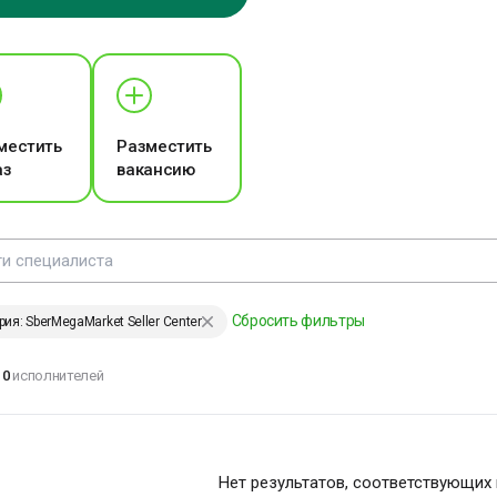
ЕНИИ, ИЗМЕНИВШИЕ МИР
местить
Разместить
аз
вакансию
аждый хочет
зменить
еловечество, но
икто не
адумывается о том,
ак изменить себя…
Сбросить фильтры
рия: SberMegaMarket Seller Center
ев Толстой
0
исполнителей
ЕНИИ, ИЗМЕНИВШИЕ МИР
Нет результатов, соответствующих