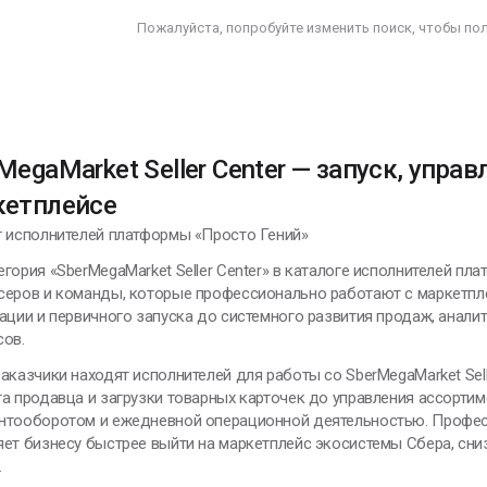
Пожалуйста, попробуйте изменить поиск, чтобы по
дохновение -
то умение
риводить себя в
абочее состояние
лександр Сергеевич
MegaMarket Seller Center — запуск, упра
ушкин
кетплейсе
г исполнителей платформы «Просто Гений»
гория «SberMegaMarket Seller Center» в каталоге исполнителей п
ЕНИИ, ИЗМЕНИВШИЕ МИР
серов и команды, которые профессионально работают с маркетпл
ации и первичного запуска до системного развития продаж, анали
сов.
е удерживай то, что
аказчики находят исполнителей для работы со SberMegaMarket Sell
ходит, и не
а продавца и загрузки товарных карточек до управления ассортиме
тталкивай то, что
нтооборотом и ежедневной операционной деятельностью. Профе
риходит. И тогда
ет бизнесу быстрее выйти на маркетплейс экосистемы Сбера, сни
частье само найдёт
.
ебя.