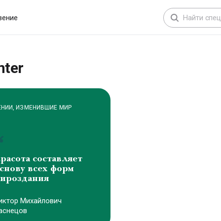
для продавцов
вение
nter
ЕНИИ, ИЗМЕНИВШИЕ МИР
расота составляет
снову всех форм
ироздания
иктоp Михайлович
аснецов