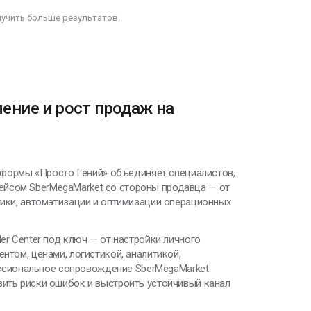
лучить больше результатов.
вление и рост продаж на
латформы «Просто Гений» объединяет специалистов,
ейсом SberMegaMarket со стороны продавца — от
тики, автоматизации и оптимизации операционных
er Center под ключ — от настройки личного
нтом, ценами, логистикой, аналитикой,
ссиональное сопровождение SberMegaMarket
зить риски ошибок и выстроить устойчивый канал