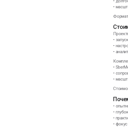
• долг
• масш
Формат 
Стоим
Проект
• запус
• настр
• анали
Компле
• SberM
• сопро
• масшт
Стоимос
Почем
• опыт
• глубо
• практ
• фокус