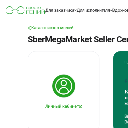
Для заказчика
Для исполнителя
Вдохно
Каталог исполнителей
SberMegaMarket Seller Ce
Г
К
о
м
Личный кабинет
В
В