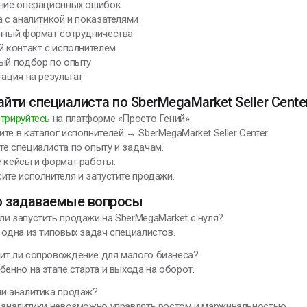
ение операционных ошибок
а с аналитикой и показателями
ённый формат сотрудничества
й контакт с исполнителем
ный подбор по опыту
тация на результат
айти специалиста по SberMegaMarket Seller Cente
трируйтесь
на платформе «Просто Гений».
те в каталог исполнителей → SberMegaMarket Seller Center.
е специалиста по опыту и задачам.
 кейсы и формат работы.
ите исполнителя и запустите продажи.
о задаваемые вопросы
и запустить продажи на SberMegaMarket с нуля?
 одна из типовых задач специалистов.
ит ли сопровождение для малого бизнеса?
бенно на этапе старта и выхода на оборот.
ли аналитика продаж?
з аналитики невозможно управлять ростом и маржинальностью.