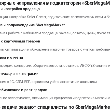
ярные направления в подкатегории «SberMegaMark
 и настройка продавца
ация, настройка Seller Center, подключение логистических схем и 
е и сопровождение SberMegaMarket
ная работа с кабинетом продавца: заказы, остатки, цены, показат
 с карточками товаров
е, оптимизация и обновление карточек товаров с учётом требова
ика и отчёты
продаж, конверсии, оборачиваемости, остатков, ABC/XYZ-анализ и р
тизация и интеграции
ция с 1С, CRM, ERP, сервисами учёта, логистики и аналитики.
бирование и рост продаж
ние ассортимента, оптимизация процессов и подготовка магазина 
 задачи решают специалисты по SberMegaMarket 