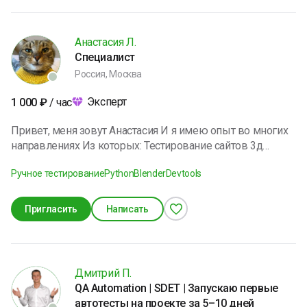
регрессионное тестирование, тестирование api,
исследовательское тестирование, автоматизация
тестирования на python с помощью pytest, selenium,
Анастасия Л.
requests, allure. Я открыт для заказов и жду интересных
Специалист
задач)
Россия, Москва
Эксперт
1 000
₽
/ час
Привет, меня зовут Анастасия И я имею опыт во многих
направлениях Из которых: Тестирование сайтов 3д
визуализация (Blender3d)и дизайн Поиск информации
Ручное тестирование
Python
Blender
Devtools
Пригласить
Написать
Дмитрий П.
QA Automation | SDET | Запускаю первые
автотесты на проекте за 5–10 дней