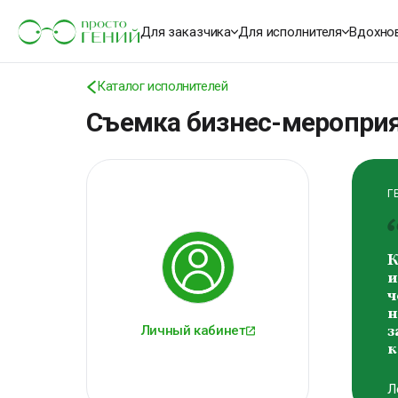
К
о
Для заказчика
Для исполнителя
Вдохно
м
В
Каталог исполнителей
В
Съемка бизнес-меропри
Г
К
и
ч
н
Личный кабинет
з
к
Л