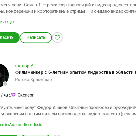
 меня зовут Семён. Я — режиссёр трансляций и видеопродюсер: о
ры, конференции и корпоративные стримы — и снимаю видеоконтен
икола Тесла
ые навыки: многокамерный стрим‑продакшен, настройка трансляций
ализация
ix/RTMP), работа с оборудованием Blackmagic, постановка света и 
 ценю чёткую организацию, надёжность и вовлечённость аудитори
и проводить время с семьёй. Открыт для интересных проектов и готов поделиться опытом —
ласить
Написать
е, обсудим задачу.
Федор У.
Филммейкер с 6-летним опытом лидерства в области в
Россия, Краснодар
Эксперт
/ час
я зовут Федор Ушаков. Опытный продюсер и руководитель продакшн-студии с 6-летним
 управления полным циклом производства видео-контента (реклам
пы, документальное кино). Помимо менеджмента, обладаю навыками в съемке и
emier
Adobe after effects
одакшне - юношеское увлечение съемкой переросло в полноценную
 вашими задачами, которые вы хотите решить с помощью