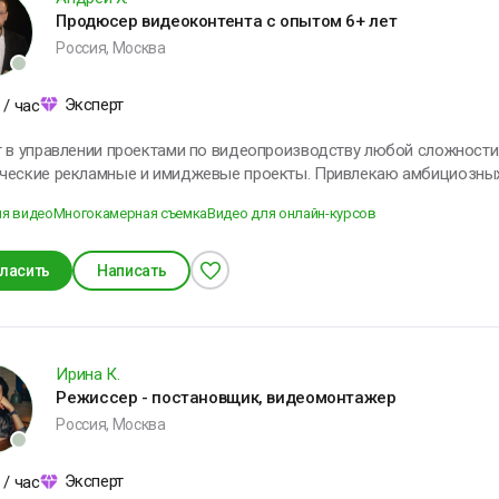
Продюсер видеоконтента с опытом 6+ лет
Россия, Москва
Эксперт
/ час
т в управлении проектами по видеопроизводству любой сложности
ческие рекламные и имиджевые проекты. Привлекаю амбициозных 
 сделки с крупными бизнесами. Защищаю смету и веду брифинг проекта. Специал
ия видео
Многокамерная съемка
Видео для онлайн-курсов
ии сложных задач в условиях сжатых сроков и ограниченных ресурсов. Превращаю п
а в успешный медиапроект. Ключевые проекты по ссылке:
/drive.google.com/file/d/1V2CTSJmSD5KcXN-_1CCw46gsRE5dETBE/vie
ласить
Написать
Ирина К.
Режиссер - постановщик, видеомонтажер
Россия, Москва
Эксперт
/ час