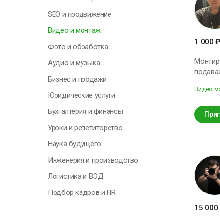
Н
SEO и продвижение
у
Видео и монтаж
о
1 000
₽
п
Фото и обработка
с
Монтиро
Аудио и музыка
т
подавае
Бизнес и продажи
О
Видео м
Юридические услуги
Бухгалтерия и финансы
Приг
Уроки и репетиторство
Г
Наука будущего
Инженерия и производство
Я
Логистика и ВЭД
н
п
Подбор кадров и HR
к
с
15 000