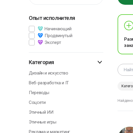
Опыт исполнителя
Г
Начинающий
Продвинутый
Раз
Эксперт
зак
В
э
п
Категория
р
Дизайн и искусство
А
Веб-разработка и IT
П
Катего
Переводы
Найдено
Соцсети
Этичный ИИ
Г
Этичные игры
Реклама и маркетинг