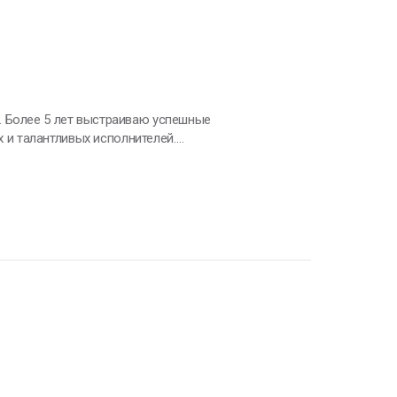
. Более 5 лет выстраиваю успешные
и талантливых исполнителей.
изируюсь на
ожелания
w?usp=sharing