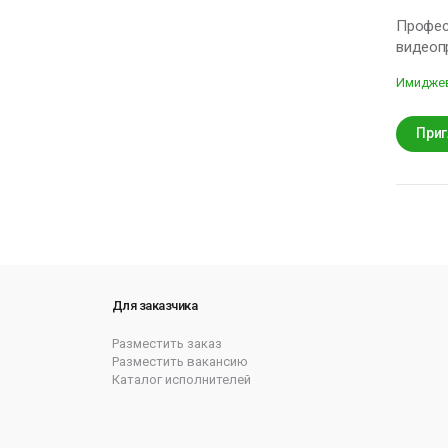
Професс
видеопр
кротких
Имиджев
заведен
всех ас
экономи
Приг
человек
Для заказчика
Разместить заказ
Разместить вакансию
Каталог исполнителей