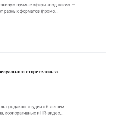
рганизую прямые эфиры «под ключ» —
т разных форматов (промо,
звука, монтаж и пост‑продакшн. В
и. В свободное время люблю
изуального сторителлинга.
а, корпоративные и HR-видео,
 работу, которая приносит радость