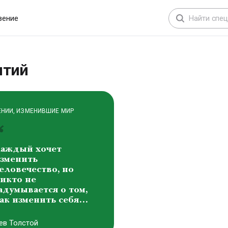
расота составляет
снову всех форм
вение
ироздания
иктоp Михайлович
аснецов
ятий
ЕНИИ, ИЗМЕНИВШИЕ МИР
аждый хочет
зменить
еловечество, но
икто не
адумывается о том,
ак изменить себя…
ев Толстой