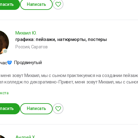
ласить
Написать
Михаил Ю.
графика: пейзажи, натюрморты, постеры
Россия, Саратов
Продвинутый
 час
 меня зовут Михаил, мы с сыном практикуемся на создании пейзаж
л колледж по декоративно-Привет, меня зовут Михаил, мы с сыно
й и натюрмортов, сын закончил колледж по декоративно-приклад
екста
твенную школу в далекой юности. Опыт работы 3 года. Так как до 
 отношение к рисунку. Но постарел, приблизился к пенсионному в
что влекло с юности. В свободное время люблю проводить время с семьёй. Веду
ласить
Написать
ый образ жизни, увлекаюсь саморазвитием.
Андрей Х.