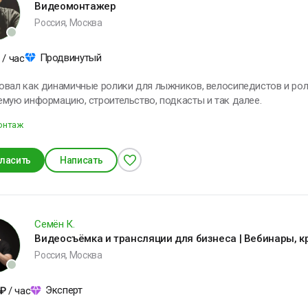
Видеомонтажер
е удерживай то, что
Россия, Москва
ходит, и не
тталкивай то, что
Продвинутый
/ час
риходит. И тогда
частье само найдёт
вал как динамичные ролики для лыжников, велосипедистов и ролл
ебя.
мую информацию, строительство, подкасты и так далее.
мар Хайям
онтаж
ласить
Написать
ЕНИИ, ИЗМЕНИВШИЕ МИР
Семён К.
 в воображении
Видеосъёмка и трансляции для бизнеса | Вебинары, 
ачинаю строить
Россия, Москва
рибор, меняю
онструкцию,
Эксперт
овершенствую ее и
₽
/ час
включаю