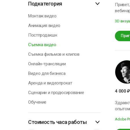
Подкатегория
Привет,
вебина
Н
Монтаж видео
интервью, репортажи). Мои ключев
3D визу
(OBS/vM
Анимация видео
работе
Постпродакшн
фотографировать 
Приг
напишит
Съемка видео
Съемка фильмов и клипов
Онлайн-трансляции
Видео для бизнеса
Аренда и видеопрокат
4 000
₽
Сценарии и продюсирование
Обучение
Здравствуйте, мен
опытом
музыкальные кли
Adobe Pr
постпр
Стоимость часа работы
мне и клиентам. Буду рад познакомиться с вами и