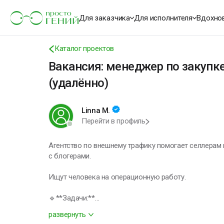
Для заказчика
Для исполнителя
Вдохно
Каталог проектов
Вакансия: менеджер по закупк
(удалённо)
Linna M.
Перейти в профиль
Агентство по внешнему трафику помогает селлерам н
с блогерами.
Ищут человека на операционную работу.
🔹**Задачи:**
– поиск и отбор блогеров,
развернуть
– переговоры и согласование размещений,