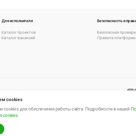
le/j5VNMvAVrFeyUHHcA
Для исполнителя
Безопасность и прав
Каталог проектов
Безопасная проверк
Каталог вакансий
Правила платформ
итика cookie
Согласие на рассылку
Карта сайта
ем cookies
м cookies для обеспечения работы сайта. Подробности в нашей
По
 cookies
.
енте № 2025665571. Компания включена в Реест Малых технологический