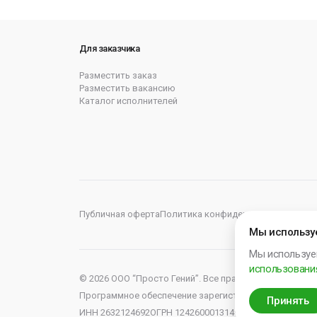
Если откликается — заполни анкету https://forms.g
Для заказчика
Разместить заказ
Разместить вакансию
Каталог исполнителей
Публичная оферта
Политика конфиденциальности
Пол
Мы использу
Мы используе
использования
© 2026 OOO “Просто Гений”. Все права защищены.
Программное обеспечение зарегистрировано в Роспат
Принять
ИНН 2632124692
ОГРН 1242600013149