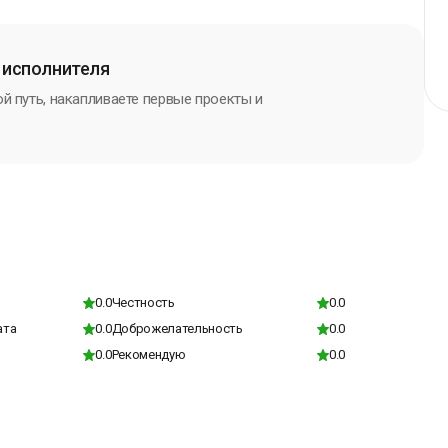
 исполнителя
й путь, накапливаете первые проекты и
0.0
Честность
0.0
ата
0.0
Доброжелательность
0.0
0.0
Рекомендую
0.0
т держать процессы под контролем.