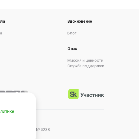
ила
Вдохновение
а
Блог
ы
О нас
Миссия и ценности
Служба поддержки
литике
 компаний России № 5238.