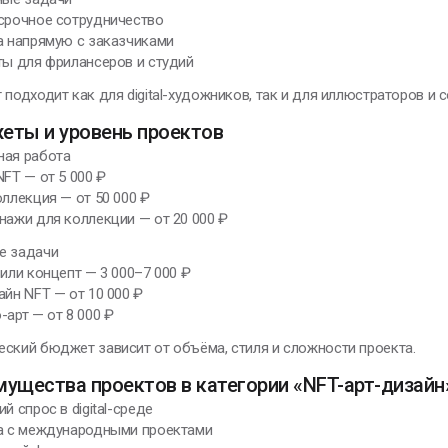
осрочное сотрудничество
а напрямую с заказчиками
ты для фрилансеров и студий
 подходит как для digital-художников, так и для иллюстраторов и c
еты и уровень проектов
ная работа
NFT — от 5 000 ₽
оллекция — от 50 000 ₽
нажи для коллекции — от 20 000 ₽
е задачи
 или концепт — 3 000–7 000 ₽
айн NFT — от 10 000 ₽
-арт — от 8 000 ₽
ский бюджет зависит от объёма, стиля и сложности проекта.
ущества проектов в категории «NFT-арт-дизайн
ий спрос в digital-среде
та с международными проектами