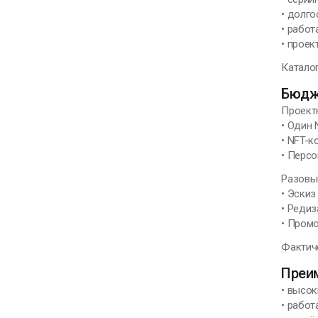
• долг
• работ
• проек
Каталог
Бюдж
Проект
• Один 
• NFT-к
• Персо
Разовы
• Эскиз
• Редиз
• Промо
Фактиче
Преим
• высок
• рабо