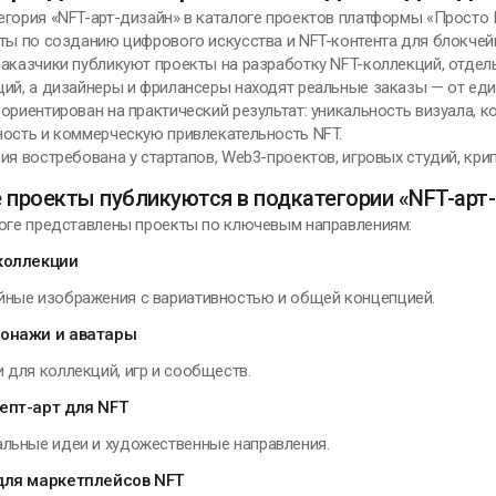
егория «NFT-арт-дизайн» в каталоге проектов платформы «Просто
дохновение -
ты по созданию цифрового искусства и NFT-контента для блокчей
то умение
аказчики публикуют проекты на разработку NFT-коллекций, отдел
риводить себя в
ий, а дизайнеры и фрилансеры находят реальные заказы — от ед
абочее состояние
ориентирован на практический результат: уникальность визуала, 
ность и коммерческую привлекательность NFT.
лександр Сергеевич
ия востребована у стартапов, Web3-проектов, игровых студий, кр
ушкин
 проекты публикуются в подкатегории «NFT-арт
логе представлены проекты по ключевым направлениям:
коллекции
йные изображения с вариативностью и общей концепцией.
ЕНИИ, ИЗМЕНИВШИЕ МИР
онажи и аватары
 для коллекций, игр и сообществ.
е удерживай то, что
ходит, и не
епт-арт для NFT
тталкивай то, что
альные идеи и художественные направления.
риходит. И тогда
частье само найдёт
для маркетплейсов NFT
ебя.