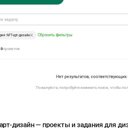
ЕНИИ, ИЗМЕНИВШИЕ МИР
Сбросить фильтры
рия: NFT-арт-дизайн
аждый хочет
0
проектов
зменить
еловечество, но
икто не
адумывается о том,
ак изменить себя…
Нет результатов, соответствующих
ев Толстой
Пожалуйста, попробуйте изменить поиск, чтобы по
ЕНИИ, ИЗМЕНИВШИЕ МИР
арт-дизайн — проекты и задания для ди