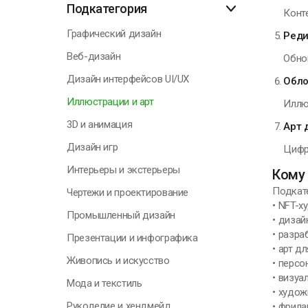
Подкатегория
Конте
О
Графический дизайн
Реди
Веб-дизайн
Обно
Дизайн интерфейсов UI/UX
Обло
Г
Иллюстрации и арт
Иллю
3D и анимация
Арт 
Я
Дизайн игр
Цифр
н
Интерьеры и экстерьеры
п
Кому 
к
Подкате
Чертежи и проектирование
с
• NFT-
Промышленный дизайн
• дизай
• разра
Презентации и инфографика
Н
• арт д
Живопись и искусство
• персо
• визуа
Мода и текстиль
• худо
Рукоделие и хендмейд
• фрил