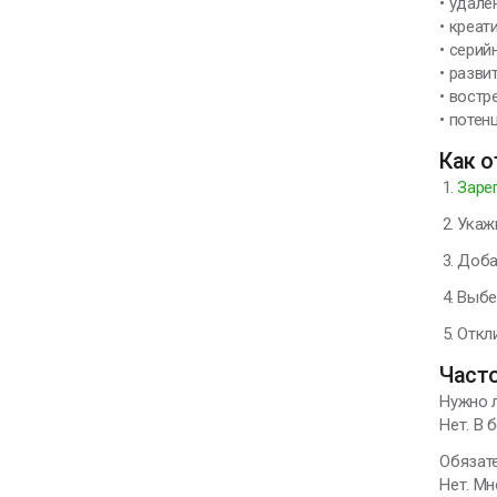
• удал
• креат
• серий
• разви
• востр
• потен
Как о
Заре
Укаж
Доба
Выбе
Откл
Част
Нужно л
Нет. В 
Обязате
Нет. Мн