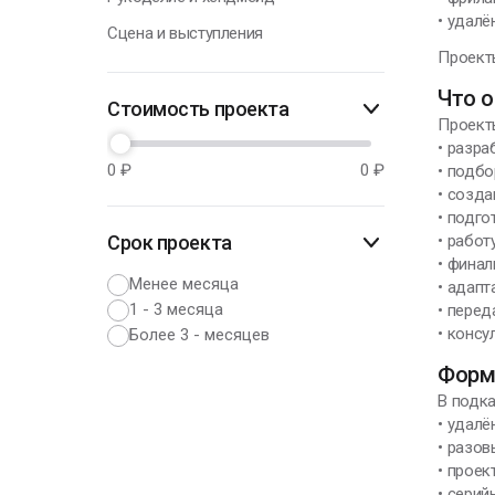
• удал
Сцена и выступления
Проекты
Что о
Стоимость проекта
Проект
• разр
0
₽
0
₽
• подбо
• созд
• подго
Срок проекта
• работ
• фина
Менее месяца
• адап
1 - 3 месяца
• перед
• конс
Более 3 - месяцев
Форм
В подка
• удал
• разо
• проек
• серий