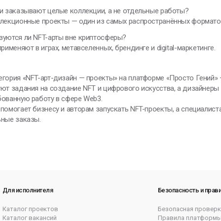
и заказывают целые коллекции, а не отдельные работы?
ллекционные проекты — один из самых распространённых формато
зуются ли NFT-арты вне криптосферы?
применяют в играх, метавселенных, брендинге и digital-маркетинге.
гория «NFT-арт-дизайн — проекты» на платформе «Просто Гений» —
ют задания на создание NFT и цифрового искусства, а дизайнер
бованную работу в сфере Web3.
помогает бизнесу и авторам запускать NFT-проекты, а специалист
ьные заказы.
Для исполнителя
Безопасность и прав
Каталог проектов
Безопасная проверк
Каталог вакансий
Правила платформ