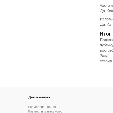
Часто л
Да. Ко
Исполь
Да. Их 
Итог
Подкате
публику
востре
Раздел 
стабил
Для заказчика
Разместить заказ
Разместить вакансию