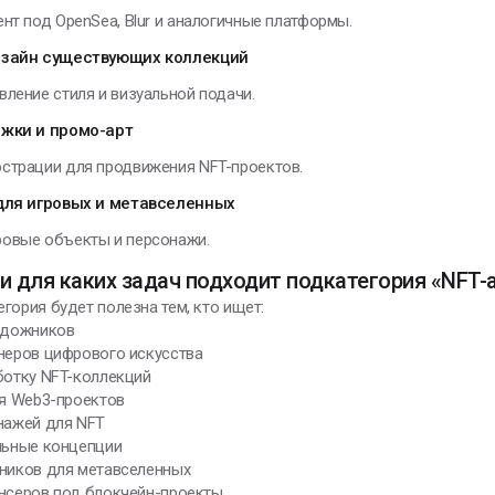
нт под OpenSea, Blur и аналогичные платформы.
мар Хайям
зайн существующих коллекций
вление стиля и визуальной подачи.
жки и промо-арт
ЕНИИ, ИЗМЕНИВШИЕ МИР
страции для продвижения NFT-проектов.
для игровых и метавселенных
 в воображении
овые объекты и персонажи.
ачинаю строить
рибор, меняю
и для каких задач подходит подкатегория «NFT-
онструкцию,
гория будет полезна тем, кто ищет:
овершенствую ее и
художников
включаю
неров цифрового искусства
ботку NFT-коллекций
икола Тесла
ля Web3-проектов
нажей для NFT
льные концепции
жников для метавселенных
ансеров под блокчейн-проекты