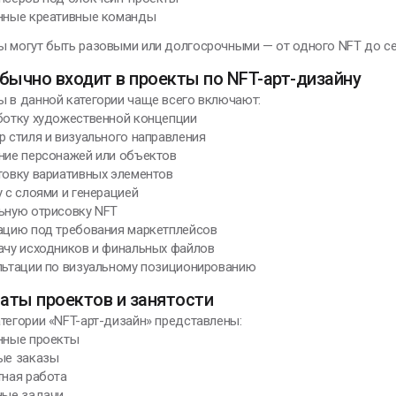
ённые креативные команды
 могут быть разовыми или долгосрочными — от одного NFT до се
бычно входит в проекты по NFT-арт-дизайну
ы в данной категории чаще всего включают:
аботку художественной концепции
р стиля и визуального направления
ание персонажей или объектов
товку вариативных элементов
у с слоями и генерацией
льную отрисовку NFT
тацию под требования маркетплейсов
ачу исходников и финальных файлов
ультации по визуальному позиционированию
аты проектов и занятости
тегории «NFT-арт-дизайн» представлены:
ённые проекты
вые заказы
тная работа
ные задачи