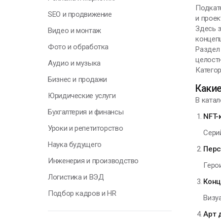
Подкат
В
SEO и продвижение
и проек
э
Здесь з
Видео и монтаж
п
концепц
р
Фото и обработка
Раздел 
целост
Аудио и музыка
А
Категор
П
Бизнес и продажи
Какие
Юридические услуги
В ката
Бухгалтерия и финансы
NFT-
Уроки и репетиторство
Сери
Г
Наука будущего
Перс
Инженерия и производство
Герои
Н
Логистика и ВЭД
у
Конц
о
Подбор кадров и HR
Визу
п
с
Арт 
т