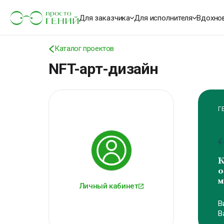
Для заказчика
Для исполнителя
Вдохно
Каталог проектов
NFT-арт-дизайн
Г
К
о
м
Личный кабинет
В
В