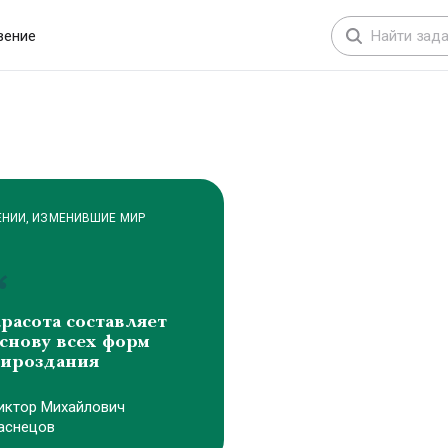
искусство, коллекции, персонажи и визуальные
концепции для блокчейн-проектов
вение
ЕНИИ, ИЗМЕНИВШИЕ МИР
расота составляет
снову всех форм
ироздания
иктоp Михайлович
аснецов