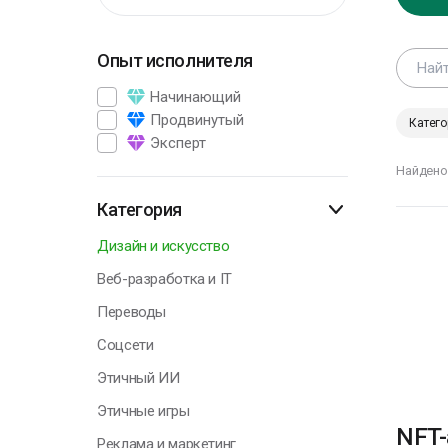
Опыт исполнителя
Г
Начинающий
Продвинутый
Катего
Эксперт
К
Найдено
и
ч
Категория
н
з
Дизайн и искусство
к
Веб-разработка и IT
Л
Переводы
Соцсети
Этичный ИИ
Г
Этичные игры
NFT-
Реклама и маркетинг