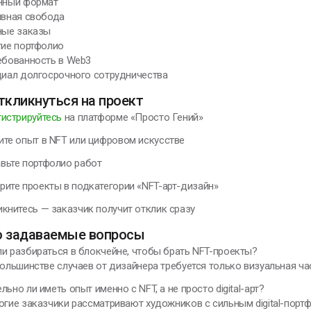
ённый формат
ивная свобода
ные заказы
тие портфолио
ебованность в Web3
циал долгосрочного сотрудничества
ткликнуться на проект
гистрируйтесь
на платформе «Просто Гений»
ите опыт в NFT или цифровом искусстве
вьте портфолио работ
рите проекты в подкатегории «NFT-арт-дизайн»
икнитесь — заказчик получит отклик сразу
о задаваемые вопросы
и разбираться в блокчейне, чтобы брать NFT-проекты?
большинстве случаев от дизайнера требуется только визуальная ча
льно ли иметь опыт именно с NFT, а не просто digital-арт?
огие заказчики рассматривают художников с сильным digital-портф