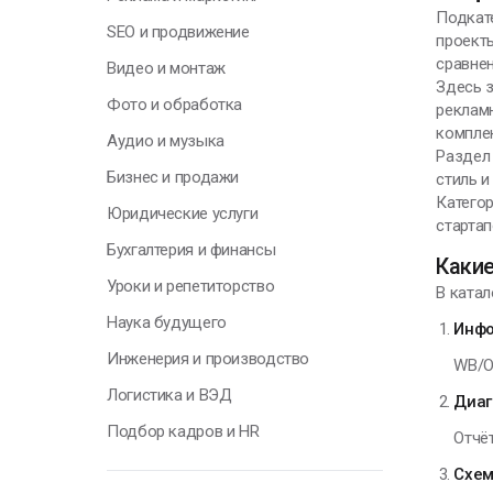
Подкат
В
SEO и продвижение
проект
э
сравнен
Видео и монтаж
п
Здесь з
р
Фото и обработка
рекламн
компле
Аудио и музыка
А
Раздел 
П
Бизнес и продажи
стиль и
Категор
Юридические услуги
стартап
Бухгалтерия и финансы
Какие
Уроки и репетиторство
В ката
Г
Наука будущего
Инфо
Инженерия и производство
WB/O
Н
Логистика и ВЭД
у
Диаг
о
Подбор кадров и HR
Отчёт
п
с
Схем
т