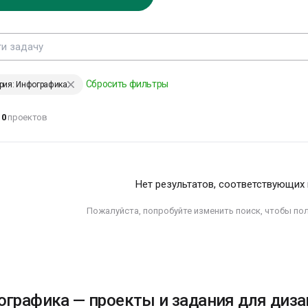
ЕНИИ, ИЗМЕНИВШИЕ МИР
Сбросить фильтры
рия: Инфографика
аждый хочет
0
проектов
зменить
еловечество, но
икто не
адумывается о том,
ак изменить себя…
Нет результатов, соответствующих
ев Толстой
Пожалуйста, попробуйте изменить поиск, чтобы по
ЕНИИ, ИЗМЕНИВШИЕ МИР
графика — проекты и задания для диза