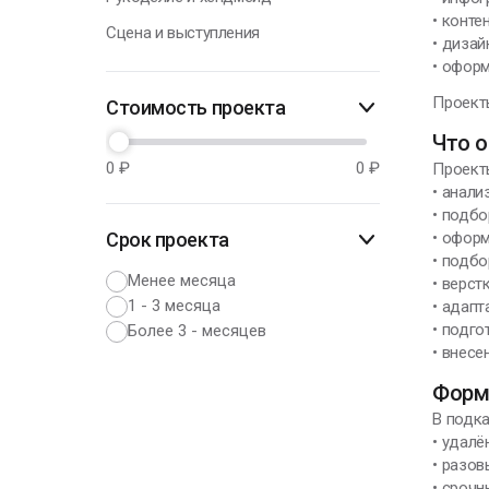
• конте
Сцена и выступления
• диза
• офор
Проект
Стоимость проекта
Что о
0
₽
0
₽
Проект
• анали
• подбо
Срок проекта
• офор
• подбо
Менее месяца
• верст
1 - 3 месяца
• адап
• подго
Более 3 - месяцев
• внесе
Форм
В подк
• удал
• разо
• срочн