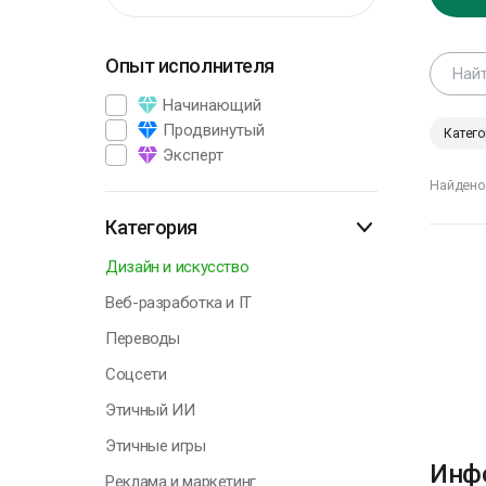
Опыт исполнителя
Г
Начинающий
Продвинутый
Катего
Эксперт
К
Найдено
и
ч
Категория
н
з
Дизайн и искусство
к
Веб-разработка и IT
Л
Переводы
Соцсети
Этичный ИИ
Г
Этичные игры
Инфо
Реклама и маркетинг