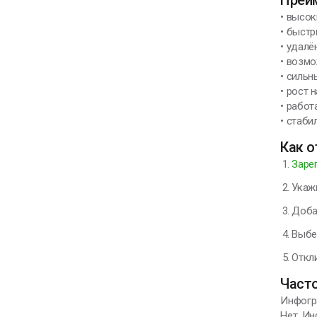
• высок
• быст
• удал
• возмо
• сильн
• рост
• работ
• стаб
Как о
Заре
Укаж
Доба
Выбе
Откл
Част
Инфогр
Нет. Ин