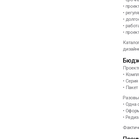
• проек
• регул
• долг
• работ
• проек
Каталог
дизайн
Бюдж
Проект
• Компл
• Серия
• Пакет
Разовы
• Одна 
• Оформ
• Редиз
Фактиче
Преи