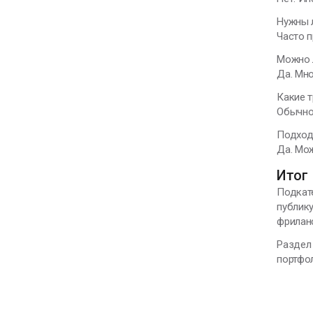
Нужны 
Часто п
Можно 
Да. Мн
Какие 
Обычно 
Подход
Да. Мож
Итог
Подкате
публику
фрилан
Раздел 
портфол