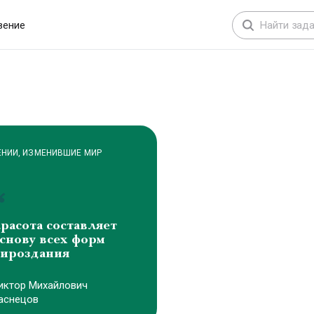
карточки товаров, схемы, диаграммы,
маркетплейсы, презентации и соцсети
вение
ЕНИИ, ИЗМЕНИВШИЕ МИР
расота составляет
снову всех форм
ироздания
иктоp Михайлович
аснецов