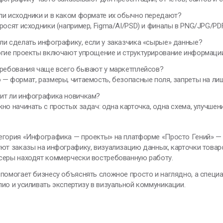
ли исходники и в каком формате их обычно передают?
росят исходники (например, Figma/AI/PSD) и финалы в PNG/JPG/PDF
ли сделать инфографику, если у заказчика «сырые» данные?
огие проекты включают упрощение и структурирование информаци
требования чаще всего бывают у маркетплейсов?
— формат, размеры, читаемость, безопасные поля, запреты на ли
ит ли инфографика новичкам?
но начинать с простых задач: одна карточка, одна схема, улучшени
гория «Инфографика — проекты» на платформе «Просто Гений» — э
ют заказы на инфографику, визуализацию данных, карточки товар
серы находят коммерчески востребованную работу.
помогает бизнесу объяснять сложное просто и наглядно, а специ
ио и усиливать экспертизу в визуальной коммуникации.