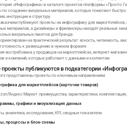
егория «Инфографика» в каталоге проектов платформы «Просто Ге
дохновение -
ы по созданию визуальных материалов, которые помогают быстро 
то умение
ия, инструкции и структуру.
риводить себя в
аказчики публикуют проекты на инфографику для маркетплейсов, с
абочее состояние
ых материалов, а дизайнеры и фрилансеры находят реальные зака
ксных визуальных пакетов для бренда.
лександр Сергеевич
ориентирован на практический результат: ясность, читаемость, а
ушкин
 готовность к размещению в нужном формате.
ия востребована у продавцов на маркетплейсах, интернет-магазино
ов и компаний, которые работают с данными и контентом.
 проекты публикуются в подкатегории «Инфогр
логе представлены проекты по ключевым направлениям:
ЕНИИ, ИЗМЕНИВШИЕ МИР
графика для маркетплейсов (карточки товаров)
zon/Яндекс Маркет: преимущества, характеристики, комплектация,
е удерживай то, что
ходит, и не
раммы, графики и визуализация данных
тталкивай то, что
ы, аналитика, исследования, KPI, сводные показатели.
риходит. И тогда
частье само найдёт
ы, процессы и блок-схемы
ебя.