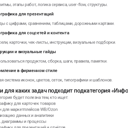
итмы, этапы работ, логика сервиса, user-flow, структуры.
мар Хайям
графика для презентаций
ды с цифрами, сравнением, таблицами, дорожными картами.
графика для соцсетей и контента
ЕНИИ, ИЗМЕНИВШИЕ МИР
ели, карточки, чек-листы, инструкции, визуальные подборки.
рукции и визуальные гайды
 в воображении
ользоваться продуктом, сборка, шаги, правила, памятки.
ачинаю строить
мление в фирменном стиле
рибор, меняю
онструкцию,
я система иконок, цветов, сеток, типографики и шаблонов.
овершенствую ее и
включаю
и для каких задач подходит подкатегория «Инф
гория будет полезна тем, кто ищет:
икола Тесла
рафику для карточек товаров
йн для маркетплейсов WB/Ozon
лизацию данных и аналитики
, диаграммы и процессы
рафику для презентаций и отчётов