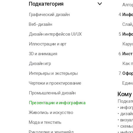
Подкатегория
Алгор
О
Графический дизайн
Инфо
Веб-дизайн
Слай
Дизайн интерфейсов UI/UX
Инфо
Г
Иллюстрации и арт
Карус
3D и анимация
Инст
Я
Дизайн игр
Как п
н
Интерьеры и экстерьеры
Офор
п
к
Чертежи и проектирование
Едина
с
Промышленный дизайн
Кому 
Подкате
Презентации и инфографика
Н
• инфог
Живопись и искусство
• диза
• визуа
Мода и текстиль
• схемы
Рукоделие и хендмейд
• инфог