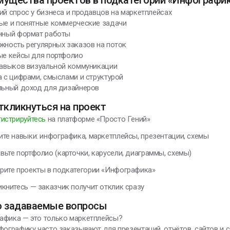
ий спрос у бизнеса и продавцов на маркетплейсах
рые и понятные коммерческие задачи
ённый формат работы
жность регулярных заказов на поток
ые кейсы для портфолио
 навыков визуальной коммуникации
а с цифрами, смыслами и структурой
ильный доход для дизайнеров
ткликнуться на проект
гистрируйтесь
на платформе «Просто Гений»
ите навыки: инфографика, маркетплейсы, презентации, схемы
вьте портфолио (карточки, карусели, диаграммы, схемы)
рите проекты в подкатегории «Инфографика»
икнитесь — заказчик получит отклик сразу
о задаваемые вопросы
афика — это только маркетплейсы?
фографику часто заказывают для презентаций, отчётов, сайтов и 