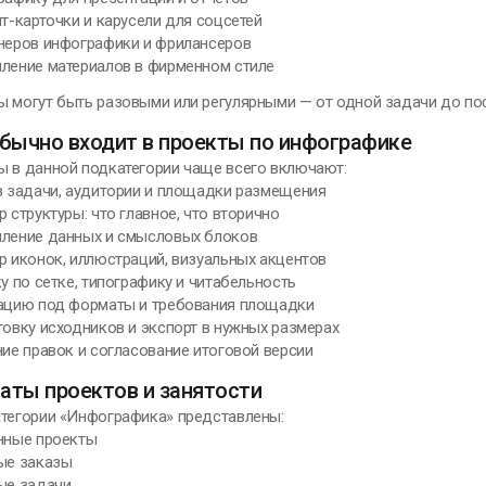
нт-карточки и карусели для соцсетей
йнеров инфографики и фрилансеров
мление материалов в фирменном стиле
ы могут быть разовыми или регулярными — от одной задачи до по
бычно входит в проекты по инфографике
ы в данной подкатегории чаще всего включают:
з задачи, аудитории и площадки размещения
р структуры: что главное, что вторично
мление данных и смысловых блоков
р иконок, иллюстраций, визуальных акцентов
ку по сетке, типографику и читабельность
тацию под форматы и требования площадки
товку исходников и экспорт в нужных размерах
ние правок и согласование итоговой версии
аты проектов и занятости
атегории «Инфографика» представлены:
ённые проекты
вые заказы
ые задачи