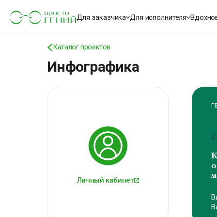
Для заказчика
Для исполнителя
Вдохно
Каталог проектов
Инфографика
Г
К
о
м
Личный кабинет
В
В