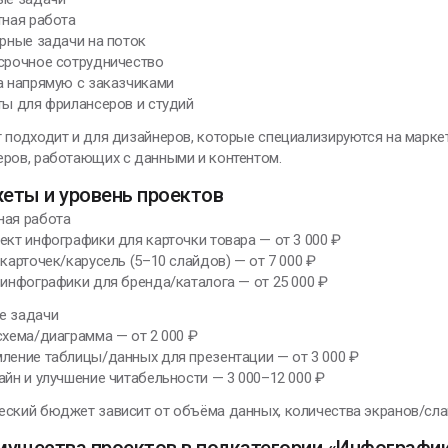
тная работа
ярные задачи на поток
осрочное сотрудничество
а напрямую с заказчиками
ты для фрилансеров и студий
 подходит и для дизайнеров, которые специализируются на марке
еров, работающих с данными и контентом.
еты и уровень проектов
ная работа
ект инфографики для карточки товара — от 3 000 ₽
 карточек/карусель (5–10 слайдов) — от 7 000 ₽
 инфографики для бренда/каталога — от 25 000 ₽
е задачи
схема/диаграмма — от 2 000 ₽
ление таблицы/данных для презентации — от 3 000 ₽
айн и улучшение читабельности — 3 000–12 000 ₽
ский бюджет зависит от объёма данных, количества экранов/слай
мущества проектов в подкатегории «Инфографи