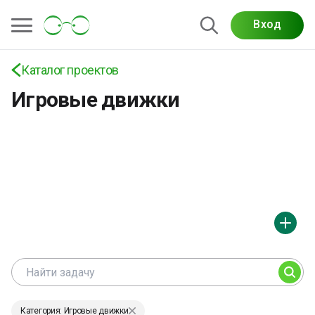
Проекты по разработке игр на Unity, Unreal
Вход
Engine, Godot, C++, C# и Python: коммерческий
game development под мобильные, ПК и
Каталог проектов
консольные платформы
Игровые движки
Категория: Игровые движки