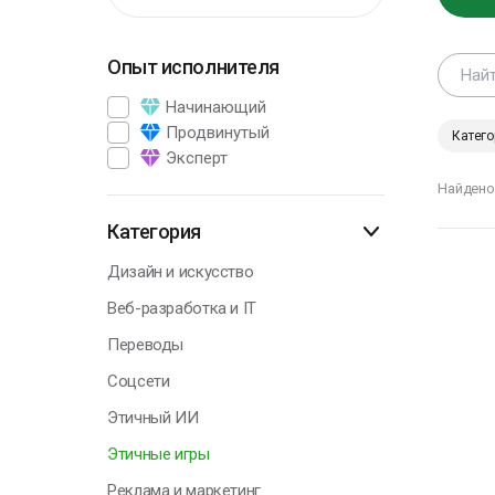
Опыт исполнителя
Г
Начинающий
Продвинутый
Катего
Эксперт
В
Найдено
э
п
Категория
р
Дизайн и искусство
А
Веб-разработка и IT
П
Переводы
Соцсети
Этичный ИИ
Г
Этичные игры
Реклама и маркетинг