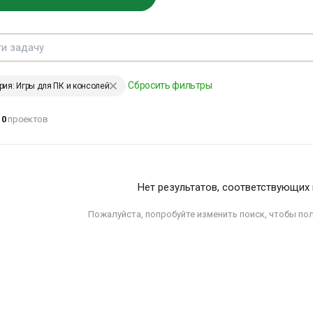
ЕНИИ, ИЗМЕНИВШИЕ МИР
Сбросить фильтры
рия: Игры для ПК и консолей
дохновение -
0
проектов
то умение
риводить себя в
абочее состояние
лександр Сергеевич
Нет результатов, соответствующих
ушкин
Пожалуйста, попробуйте изменить поиск, чтобы по
ЕНИИ, ИЗМЕНИВШИЕ МИР