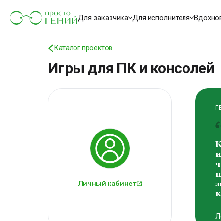
К
о
Для заказчика
Для исполнителя
Вдохно
м
В
Каталог проектов
В
Игры для ПК и консолей
Г
К
и
ч
н
Личный кабинет
з
к
Л