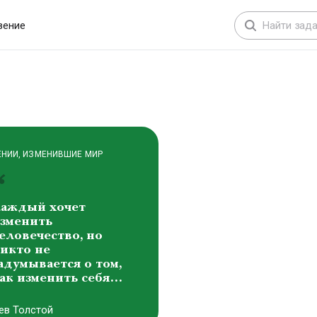
расота составляет
снову всех форм
вение
ироздания
иктоp Михайлович
аснецов
ЕНИИ, ИЗМЕНИВШИЕ МИР
аждый хочет
зменить
еловечество, но
икто не
адумывается о том,
ак изменить себя…
ев Толстой