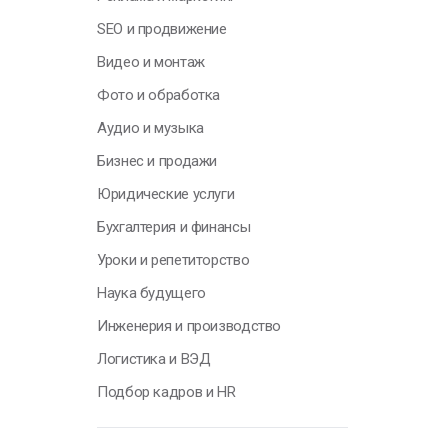
Н
SEO и продвижение
у
Видео и монтаж
о
п
Фото и обработка
с
Аудио и музыка
т
Бизнес и продажи
О
Юридические услуги
Бухгалтерия и финансы
Уроки и репетиторство
Г
Наука будущего
Инженерия и производство
Я
Логистика и ВЭД
н
п
Подбор кадров и HR
к
с