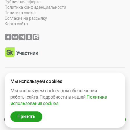
Публичная оферта
Политика конфиденциальности
Политика cookie
Согласие на рассылку
Карта сайта
© 2026 OOO “Просто Гений”. Все права защищены.
Мы используем cookies
Программное обеспечение зарегистрировано в Роспатенте
Мы используем cookies для обеспечения
№ 2025665571. Компания включена в Реест Малых
работы сайта. Подробности в нашей
Политике
технологический компаний России № 5238.
использования cookies
.
ИНН 2632124692
ОГРН 1242600013149
Принять
Фильтры