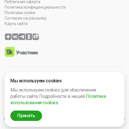
Публичная оферта
Политика конфиденциальности
Политика cookie
Согласие на рассылку
Карта сайта
© 2026 OOO “Просто Гений”. Все права защищены.
Мы используем cookies
Программное обеспечение зарегистрировано в Роспатенте
Мы используем cookies для обеспечения
№ 2025665571. Компания включена в Реест Малых
работы сайта. Подробности в нашей
Политике
технологический компаний России № 5238.
использования cookies
.
ИНН 2632124692
ОГРН 1242600013149
Принять
Фильтры