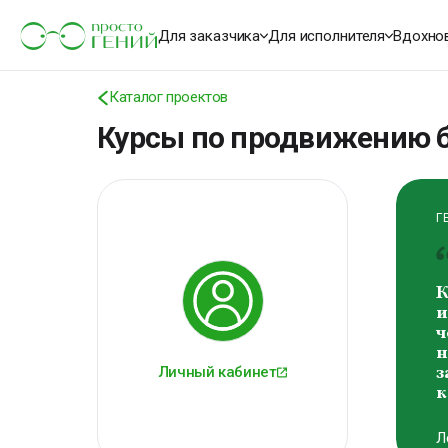
К
о
Для заказчика
Для исполнителя
Вдохно
м
В
Каталог проектов
В
Курсы по продвижению 
Г
К
и
ч
н
Личный кабинет
з
к
Л