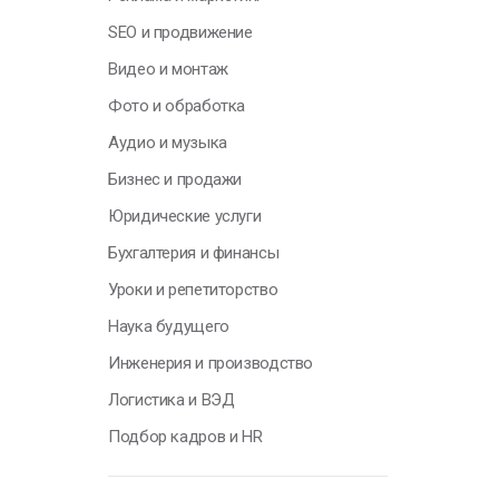
Н
SEO и продвижение
у
Видео и монтаж
о
п
Фото и обработка
с
Аудио и музыка
т
Бизнес и продажи
О
Юридические услуги
Бухгалтерия и финансы
Уроки и репетиторство
Г
Наука будущего
Инженерия и производство
Я
Логистика и ВЭД
н
п
Подбор кадров и HR
к
с