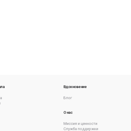
ила
Вдохновение
а
Блог
ы
О нас
Миссия и ценности
Служба поддержки