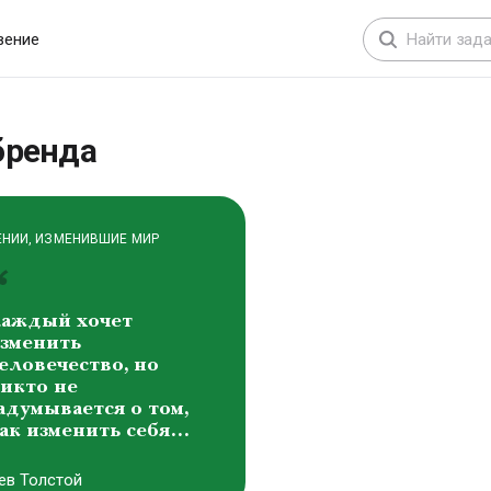
расота составляет
снову всех форм
вение
ироздания
иктоp Михайлович
аснецов
бренда
ЕНИИ, ИЗМЕНИВШИЕ МИР
аждый хочет
зменить
еловечество, но
икто не
адумывается о том,
ак изменить себя…
ев Толстой