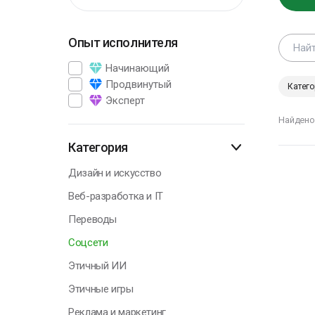
Опыт исполнителя
Г
Начинающий
Продвинутый
Катего
Эксперт
В
Найдено
э
п
Категория
р
Дизайн и искусство
А
Веб-разработка и IT
П
Переводы
Соцсети
Этичный ИИ
Г
Этичные игры
Реклама и маркетинг