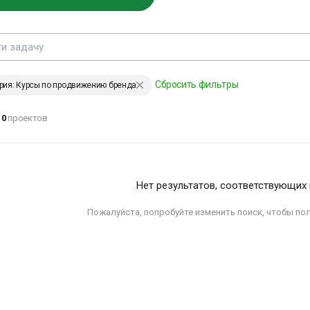
ЕНИИ, ИЗМЕНИВШИЕ МИР
Сбросить фильтры
рия: Курсы по продвижению бренда
дохновение -
0
проектов
то умение
риводить себя в
абочее состояние
лександр Сергеевич
Нет результатов, соответствующих
ушкин
Пожалуйста, попробуйте изменить поиск, чтобы по
ЕНИИ, ИЗМЕНИВШИЕ МИР