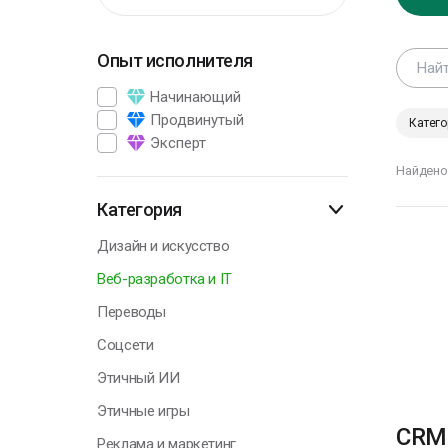
Опыт исполнителя
Г
Начинающий
Продвинутый
Катего
Эксперт
К
Найдено
и
ч
Категория
н
з
Дизайн и искусство
к
Веб-разработка и IT
Л
Переводы
Соцсети
Этичный ИИ
Г
Этичные игры
CRM 
Реклама и маркетинг