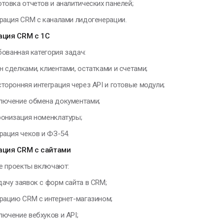
отовка отчетов и аналитических панелей;
мар Хайям
грация CRM с каналами лидогенерации.
ация CRM с 1С
ованная категория задач:
ЕНИИ, ИЗМЕНИВШИЕ МИР
н сделками, клиентами, остатками и счетами;
сторонняя интеграция через API и готовые модули;
лючение обмена документами;
 в воображении
ачинаю строить
ронизация номенклатуры;
рибор, меняю
онструкцию,
рация чеков и ФЗ-54.
овершенствую ее и
ация CRM с сайтами
включаю
е проекты включают:
икола Тесла
дачу заявок с форм сайта в CRM;
грацию CRM с интернет-магазином;
лючение вебхуков и API;