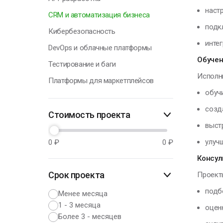
наст
CRM и автоматизация бизнеса
подк
Кибербезопасность
инте
DevOps и облачные платформы
Обучен
Тестирование и баги
Исполн
Платформы для маркетплейсов
обуч
созд
Стоимость проекта
выст
улуч
0
₽
0
₽
Консул
Срок проекта
Проект
подб
Менее месяца
1 - 3 месяца
оцен
Более 3 - месяцев