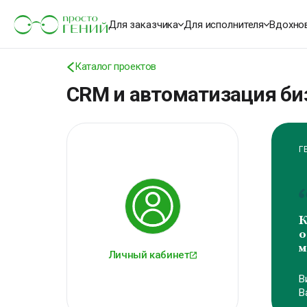
Для заказчика
Для исполнителя
Вдохно
Каталог проектов
CRM и автоматизация би
Г
К
о
м
Личный кабинет
В
В