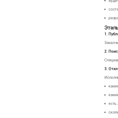
ауди
сост
разра
Этап
1. Пуб
Заказчи
2. Пои
Специа
3. Отк
Исполни
каки
каки
есть 
скол