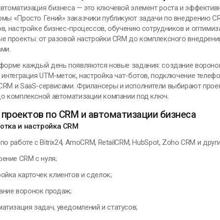
втоматизация бизнеса — это ключевой элемент роста и эффективн
дохновение -
рмы «Просто Гений» заказчики публикуют задачи по внедрению CR
то умение
в, настройке бизнес-процессов, обучению сотрудников и оптимиз
риводить себя в
е проекты: от разовой настройки CRM до комплексного внедрения,
абочее состояние
ми.
лександр Сергеевич
тформе каждый день появляются новые задания: создание вороно
ушкин
 интеграция UTM-меток, настройка чат-ботов, подключение телеф
CRM и SaaS-сервисами. Фрилансеры и исполнители выбирают проек
до комплексной автоматизации компании под ключ.
проектов по CRM и автоматизации бизнеса
отка и настройка CRM
ЕНИИ, ИЗМЕНИВШИЕ МИР
по работе с Bitrix24, AmoCRM, RetailCRM, HubSpot, Zoho CRM и друг
рение CRM с нуля;
е удерживай то, что
ройка карточек клиентов и сделок;
ходит, и не
тталкивай то, что
ание воронок продаж;
риходит. И тогда
матизация задач, уведомлений и статусов;
частье само найдёт
ебя.