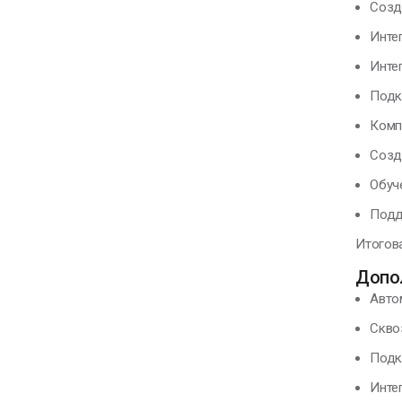
Созд
Инте
Интег
Подк
Комп
Созд
Обуч
Подд
Итогова
Допо
Авто
Скво
Подк
Инте