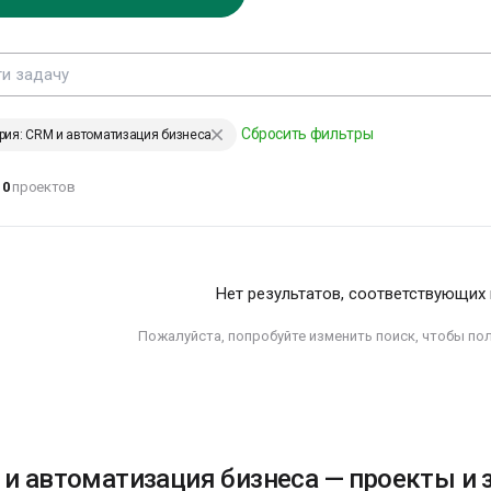
ЕНИИ, ИЗМЕНИВШИЕ МИР
Сбросить фильтры
рия: CRM и автоматизация бизнеса
аждый хочет
0
проектов
зменить
еловечество, но
икто не
адумывается о том,
ак изменить себя…
Нет результатов, соответствующих
ев Толстой
Пожалуйста, попробуйте изменить поиск, чтобы по
ЕНИИ, ИЗМЕНИВШИЕ МИР
и автоматизация бизнеса — проекты и 