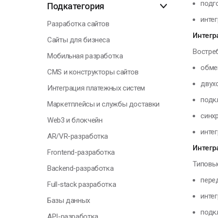
подг
Подкатегория
О
инте
Разработка сайтов
Интегр
Сайты для бизнеса
Востреб
Мобильная разработка
Г
обме
CMS и конструкторы сайтов
двух
Интеграция платежных систем
подк
Я
Маркетплейсы и службы доставки
н
синх
Web3 и блокчейн
п
к
интег
AR/VR-разработка
с
Интегр
Frontend-разработка
Типовы
Backend-разработка
Н
пере
Full-stack разработка
инте
Базы данных
подк
API-разработка