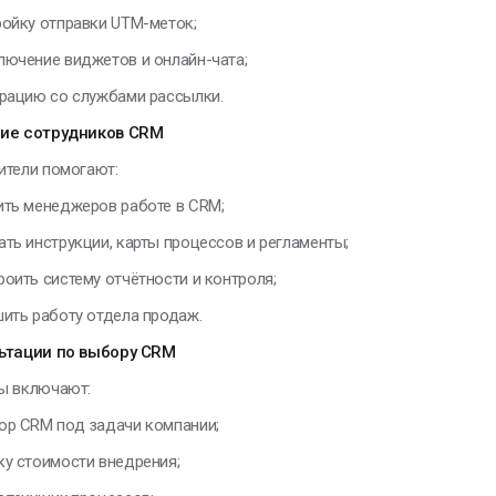
ройку отправки UTM-меток;
лючение виджетов и онлайн-чата;
грацию со службами рассылки.
ие сотрудников CRM
ители помогают:
ить менеджеров работе в CRM;
ать инструкции, карты процессов и регламенты;
роить систему отчётности и контроля;
шить работу отдела продаж.
ьтации по выбору CRM
ы включают:
ор CRM под задачи компании;
ку стоимости внедрения;