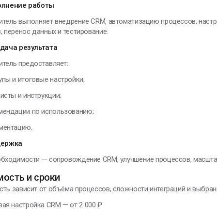
олнение работы
итель выполняет внедрение CRM, автоматизацию процессов, настр
, перенос данных и тестирование.
едача результата
итель предоставляет:
упы и итоговые настройки;
исты и инструкции;
мендации по использованию;
ментацию.
держка
обходимости — сопровождение CRM, улучшение процессов, масшта
мость и сроки
ть зависит от объёма процессов, сложности интеграций и выбра
вая настройка CRM — от 2 000 ₽