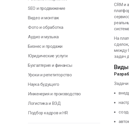
CRM и а
В
SEO и продвижение
платфо
э
сервисо
Видео и монтаж
п
реальны
р
Фото и обработка
система
Аудио и музыка
А
На пла
П
сделок,
Бизнес и продажи
между 
Юридические услуги
задач 
Бухгалтерия и финансы
Виды 
Разраб
Уроки и репетиторство
Г
Задачи 
Наука будущего
внед
Инженерия и производство
Н
наст
Логистика и ВЭД
у
о
созд
Подбор кадров и HR
п
авто
с
т