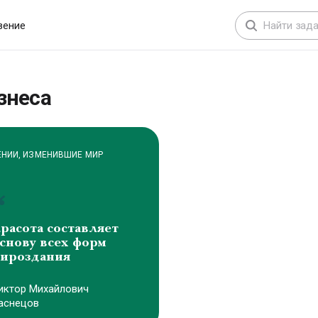
сайтами, автоматизации процессов, обучению
сотрудников и оптимизации продаж
вение
знеса
ЕНИИ, ИЗМЕНИВШИЕ МИР
расота составляет
снову всех форм
ироздания
иктоp Михайлович
аснецов