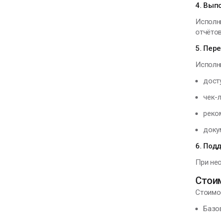
4. Вып
Исполн
отчётов
5. Пер
Исполн
дост
чек-л
реко
доку
6. Под
При не
Стои
Стоимос
Базо