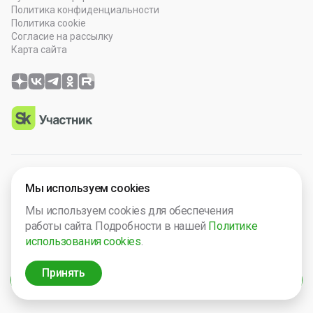
Политика конфиденциальности
Политика cookie
Согласие на рассылку
Карта сайта
© 2026 OOO “Просто Гений”. Все права защищены.
Мы используем cookies
Программное обеспечение зарегистрировано в Роспатенте
Мы используем cookies для обеспечения
№ 2025665571. Компания включена в Реест Малых
работы сайта. Подробности в нашей
Политике
технологический компаний России № 5238.
использования cookies
.
ИНН 2632124692
ОГРН 1242600013149
Принять
Фильтры