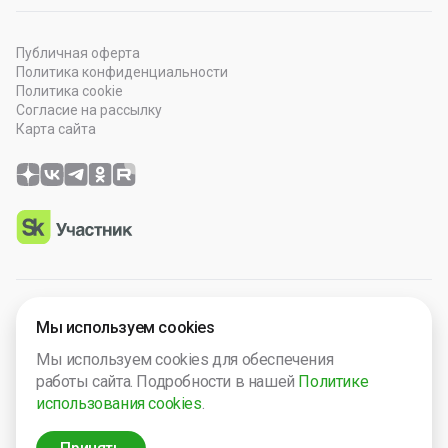
Публичная оферта
Политика конфиденциальности
Политика cookie
Согласие на рассылку
Карта сайта
© 2026 OOO “Просто Гений”. Все права защищены.
Мы используем cookies
Программное обеспечение зарегистрировано в Роспатенте
Мы используем cookies для обеспечения
№ 2025665571. Компания включена в Реест Малых
работы сайта. Подробности в нашей
Политике
технологический компаний России № 5238.
использования cookies
.
ИНН 2632124692
ОГРН 1242600013149