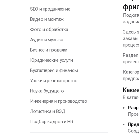
фри
В
SEO и продвижение
э
Подкат
Видео и монтаж
п
задания
р
Фото и обработка
Здесь з
заказы 
Аудио и музыка
А
процес
П
Бизнес и продажи
Раздел 
Юридические услуги
презент
Бухгалтерия и финансы
Категор
предпри
Уроки и репетиторство
Г
Какие
Наука будущего
В ката
Инженерия и производство
Н
Разр
Логистика и ВЭД
у
Прое
о
Подбор кадров и HR
Пред
п
Созд
с
т