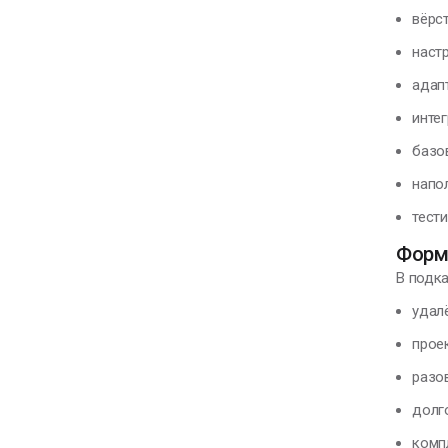
вёрс
наст
адап
инте
базо
напо
тести
Форм
В подк
удал
прое
разо
долг
комп