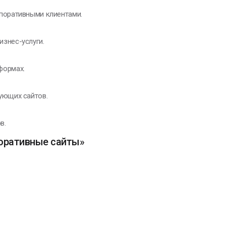
поративными клиентами.
знес-услуги.
тформах.
ующих сайтов.
в.
поративные сайты»