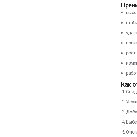
Преи
высо
стаб
удал
поня
рост
изме
рабо
Как о
Созд
Укаж
Доба
Выбе
Откл