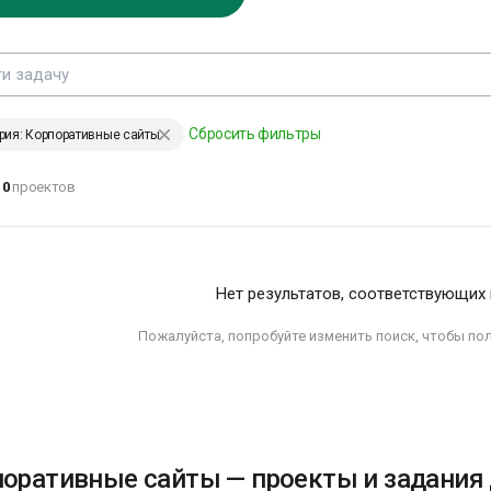
ЕНИИ, ИЗМЕНИВШИЕ МИР
Сбросить фильтры
рия: Корпоративные сайты
аждый хочет
0
проектов
зменить
еловечество, но
икто не
адумывается о том,
ак изменить себя…
Нет результатов, соответствующих
ев Толстой
Пожалуйста, попробуйте изменить поиск, чтобы по
ЕНИИ, ИЗМЕНИВШИЕ МИР
оративные сайты — проекты и задания 