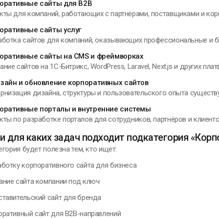
оративные сайты для B2B
кты для компаний, работающих с партнёрами, поставщиками и кор
мар Хайям
оративные сайты услуг
аботка сайтов для компаний, оказывающих профессиональные и би
оративные сайты на CMS и фреймворках
ние сайтов на 1С-Битрикс, WordPress, Laravel, Next.js и других пла
ЕНИИ, ИЗМЕНИВШИЕ МИР
зайн и обновление корпоративных сайтов
рнизация дизайна, структуры и пользовательского опыта существ
 в воображении
оративные порталы и внутренние системы
ачинаю строить
кты по разработке порталов для сотрудников, партнёров и клиенто
рибор, меняю
онструкцию,
и для каких задач подходит подкатегория «Кор
овершенствую ее и
гория будет полезна тем, кто ищет:
включаю
аботку корпоративного сайта для бизнеса
икола Тесла
ание сайта компании под ключ
ставительский сайт для бренда
оративный сайт для B2B-направлений