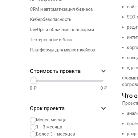
сайт 
CRM и автоматизация бизнеса
SEO-
Кибербезопасность
реди
DevOps и облачные платформы
инте
Тестирование и баги
корп
Платформы для маркетплейсов
спец
удал
Стоимость проекта
Формат
сопров
0
₽
0
₽
Что о
Проект
Срок проекта
анал
Менее месяца
прое
1 - 3 месяца
разр
Более 3 - месяцев