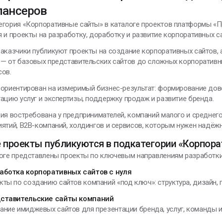
лансеров
дохновение -
то умение
егория «Корпоративные сайты» в каталоге проектов платформы «П
риводить себя в
 и проекты на разработку, доработку и развитие корпоративных са
абочее состояние
аказчики публикуют проекты на создание корпоративных сайтов, 
— от базовых представительских сайтов до сложных корпоративн
лександр Сергеевич
сов.
ушкин
ориентирован на измеримый бизнес-результат: формирование дове
ацию услуг и экспертизы, поддержку продаж и развитие бренда.
ия востребована у предпринимателей, компаний малого и среднего
ятий, B2B-компаний, холдингов и сервисов, которым нужен надёж
ЕНИИ, ИЗМЕНИВШИЕ МИР
 проекты публикуются в подкатегории «Корпор
логе представлены проекты по ключевым направлениям разработки
е удерживай то, что
аботка корпоративных сайтов с нуля
ходит, и не
кты по созданию сайтов компаний «под ключ»: структура, дизайн, 
тталкивай то, что
ставительские сайты компаний
риходит. И тогда
ание имиджевых сайтов для презентации бренда, услуг, команды и
частье само найдёт
ебя.