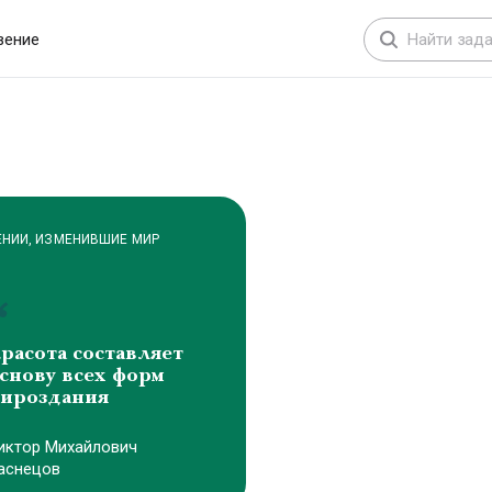
сайты компаний и B2B, порталы, интеграции и
запуск для бизнеса
вение
ЕНИИ, ИЗМЕНИВШИЕ МИР
расота составляет
снову всех форм
ироздания
иктоp Михайлович
аснецов