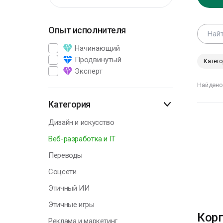
Опыт исполнителя
Г
Начинающий
Продвинутый
Катего
Эксперт
К
Найдено
и
ч
Категория
н
з
Дизайн и искусство
к
Веб-разработка и IT
Л
Переводы
Соцсети
Этичный ИИ
Г
Этичные игры
Корп
Реклама и маркетинг