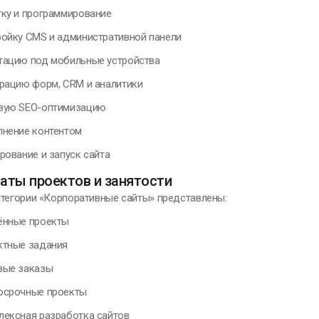
тку и программирование
ройку CMS и административной панели
тацию под мобильные устройства
грацию форм, CRM и аналитики
вую SEO-оптимизацию
лнение контентом
рование и запуск сайта
аты проектов и занятости
атегории «Корпоративные сайты» представлены:
ённые проекты
ктные задания
вые заказы
осрочные проекты
лексная разработка сайтов