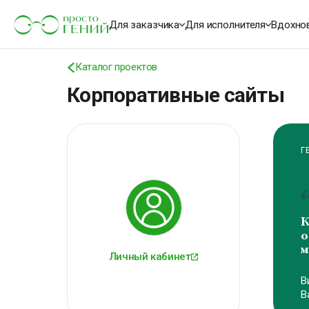
Для заказчика
Для исполнителя
Вдохно
Каталог проектов
Корпоративные сайты
Г
К
о
м
Личный кабинет
В
В