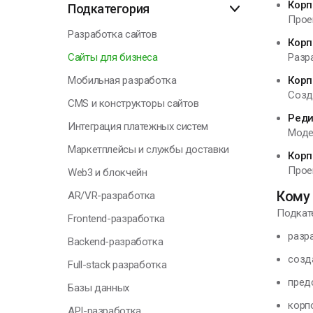
Корп
Подкатегория
Прое
О
Разработка сайтов
Корп
Сайты для бизнеса
Разр
Мобильная разработка
Корп
Созда
Г
CMS и конструкторы сайтов
Реди
Интеграция платежных систем
Моде
Я
Маркетплейсы и службы доставки
Корп
н
Прое
Web3 и блокчейн
п
к
Кому 
AR/VR-разработка
с
Подкате
Frontend-разработка
разр
Backend-разработка
Н
созд
Full-stack разработка
пред
Базы данных
корп
API-разработка