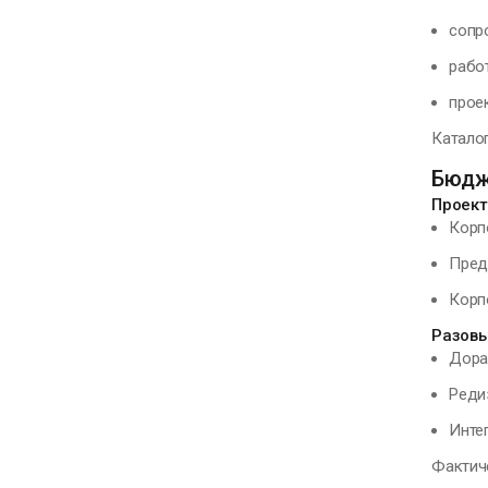
сопр
рабо
прое
Каталог
Бюдж
Проект
Корп
Пред
Корп
Разовы
Дора
Реди
Инте
Фактиче