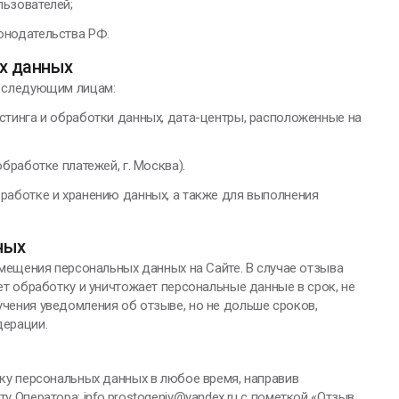
льзователей;
онодательства РФ.
ых данных
е следующим лицам:
остинга и обработки данных, дата-центры, расположенные на
бработке платежей, г. Москва).
работке и хранению данных, а также для выполнения
ных
мещения персональных данных на Сайте. В случае отзыва
т обработку и уничтожает персональные данные в срок, не
ения уведомления об отзыве, но не дольше сроков,
дерации.
ку персональных данных в любое время, направив
 Оператора: info.prostogeniy@yandex.ru с пометкой «Отзыв