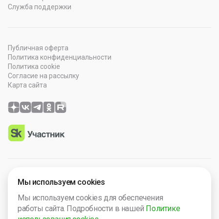
Служба поддержки
Публичная оферта
Политика конфиденциальности
Политика cookie
Согласие на рассылку
Карта сайта
© 2026 OOO “Просто Гений”. Все права защищены.
Мы используем cookies
Программное обеспечение зарегистрировано в Роспатенте
Мы используем cookies для обеспечения
№ 2025665571. Компания включена в Реест Малых
работы сайта. Подробности в нашей
Политике
технологический компаний России № 5238.