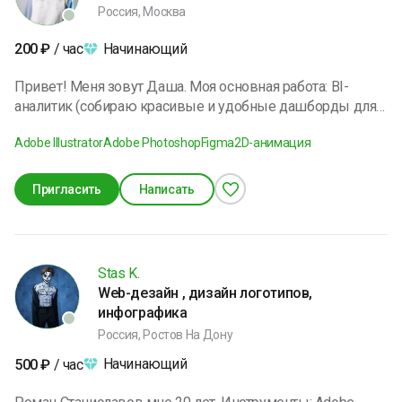
контент, который привлекает и удерживает аудиторию,
Россия, Москва
что напрямую влияет на рост аккаунта и лиды.
Начинающий
200
₽
/ час
Привет! Меня зовут Даша. Моя основная работа: BI-
аналитик (собираю красивые и удобные дашборды для
пользователей), однако еще одна моя специализация и
Adobe Illustrator
Adobe Photoshop
Figma
2D-анимация
любовь - дизайн, а именно - дизайн презентаций!
Любого размера, любой тематики, интерактивы и
статика. Открыта для диалога и обсуждения Ваших задач!
Пригласить
Написать
Stas K.
Web-дезайн , дизайн логотипов,
инфографика
Россия, Ростов На Дону
Начинающий
500
₽
/ час