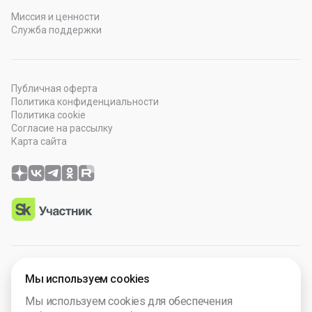
Миссия и ценности
Служба поддержки
Публичная оферта
Политика конфиденциальности
Политика cookie
Согласие на рассылку
Карта сайта
© 2026 OOO “Просто Гений”. Все права защищены.
Мы используем cookies
Программное обеспечение зарегистрировано в Роспатенте
Мы используем cookies для обеспечения
№ 2025665571. Компания включена в Реест Малых