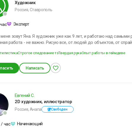
риходит. И тогда
Художник
частье само найдёт
Россия, Ставрополь
ебя.
Эксперт
 час
мар Хайям
ик уже как 9 лет, и работаю над самыми разными проектами. Проектная или
ная работа - не важно. Рисую все, от людей до объектов, от спр
тилистика
Строгое следование тз
Твердая рука
Опыт работы в геймдеве
ЕНИИ, ИЗМЕНИВШИЕ МИР
ласить
Написать
 в воображении
ачинаю строить
рибор, меняю
онструкцию,
Евгений С.
овершенствую ее и
2D художник, иллюстратор
включаю
Россия, Анапа
Свободен
икола Тесла
Начинающий
/ час