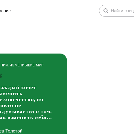
иктоp Михайлович
аснецов
вение
ЕНИИ, ИЗМЕНИВШИЕ МИР
аждый хочет
зменить
еловечество, но
икто не
адумывается о том,
ак изменить себя…
ев Толстой