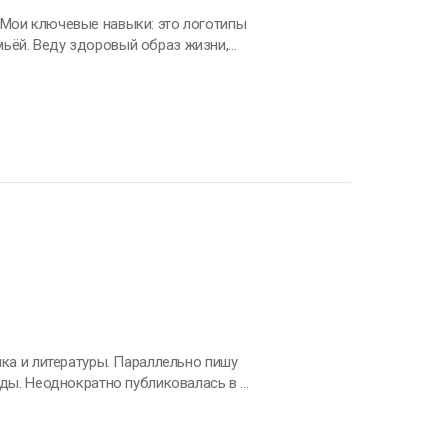
отов поделиться своим опытом.
ры. Параллельно пишу
ады. Неоднократно публиковалась в «
актировать тексты. Умею не только
ми. Свободное время провожу с семьей.