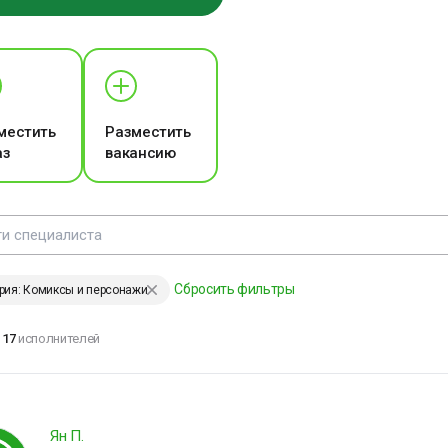
ЕНИИ, ИЗМЕНИВШИЕ МИР
дохновение -
то умение
риводить себя в
местить
Разместить
абочее состояние
аз
вакансию
лександр Сергеевич
ушкин
Сбросить фильтры
рия: Комиксы и персонажи
ЕНИИ, ИЗМЕНИВШИЕ МИР
17
исполнителей
е удерживай то, что
ходит, и не
тталкивай то, что
Ян П.