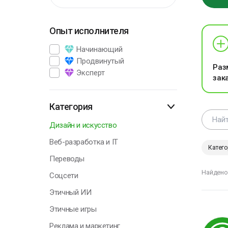
Г
Опыт исполнителя
В
Начинающий
э
п
Продвинутый
Раз
р
Эксперт
зак
А
П
Категория
Дизайн и искусство
Веб-разработка и IT
Катего
Переводы
Г
Найдено
Соцсети
Этичный ИИ
Н
Этичные игры
у
о
Реклама и маркетинг