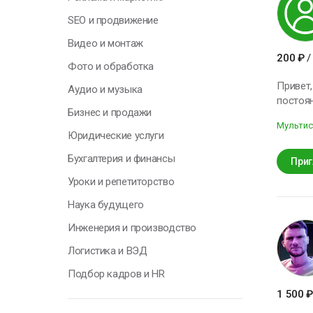
п
с
SEO и продвижение
т
Видео и монтаж
200
₽
/
О
Фото и обработка
Привет, меня зовут Яна. Я художн
Аудио и музыка
постоян
Бизнес и продажи
Мультис
Г
Юридические услуги
Бухгалтерия и финансы
Приг
Уроки и репетиторство
Я
н
Наука будущего
п
к
Инженерия и производство
с
Логистика и ВЭД
Подбор кадров и HR
Н
1 500
₽