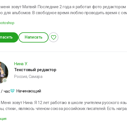
следние 2 года я работал фото редактором Мои ключевые навыки: это логотипы
дное время люблю проводить время с семьёй. Веду здоровый образ жизни,
увлекаюсь саморазвитием. Я открыт для интересных заказов и г
hotoshop
ласить
Написать
Нина У.
Текстовый редактор
Россия, Самара
Начинающий
/ час
Меня зовут Нина. Я 12 лет работаю в школе учителем русского языка и литерату
ы, стихи , являюсь членом союза российских писателей. Есть нагр
ии русской поэзии». Хочу поменять работу. Умею создавать и ред
ация
учить, но и учиться. Веду здоровый образ жизни. Увлекаюсь танца