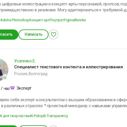
 цифровые иллюстрации и концепт-арты персонажей, пропсов, пор
 преимущественно в реализме. Могу адаптироваться к требуемой для п
боты с игровыми инди-студиями. Также занимаюсь UX/UI дизайном
t
Adobe Photoshop
Концепт-арт
Портрет
Figma
Blender
работы с полиг
ласить
Написать
Усатенко Е.
Специалист текстового контента и иллюстрирования
Россия, Волгоград
Эксперт
/ час
авлю себя эксперт-консультантом с высшим образованием в сфер
ях: * проектный менеджер с навыками управления производством и персоналом; *
-стратег с опытом ведения Дзен-канала и создания текстов для ра
AI для творчества
AI Policy
AI Transparency
исциплинарный специалист в области военного дела, педагогики, пси
 с опытом работы с ИИ-технологиями в создании контента и иллюстраций; * преподава