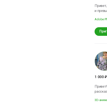
Привет, меня зовут Матвей По
и превью для альбомов. В свобо
Adobe P
Приг
1 000
₽
Привет! 
рассказ
Антолог
3D-аним