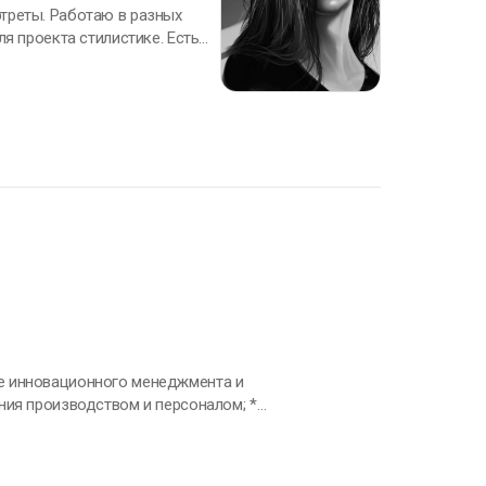
треты. Работаю в разных
роекта стилистике. Есть
 интерфейсов и сайтов,
рафией. Имеются базовые навыки 3D моделирования. Открыт для интересных проектов
е инновационного менеджмента и
зных платформ; *
хологии и менеджмента; * AI-
тель с опытом