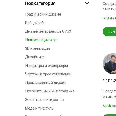
Подкатегория
Создаю
стилях,
Графический дизайн
опыт ра
Digital-ar
Веб-дизайн
Дизайн интерфейсов UI/UX
Приг
Иллюстрации и арт
3D и анимация
Дизайн игр
Интерьеры и экстерьеры
Чертежи и проектирование
1 100
₽
Промышленный дизайн
Презентации и инфографика
Предст
опытом в различных отрасл
Живопись и искусство
контент
AI Ethics
мультид
Мода и текстиль
энтузиаст