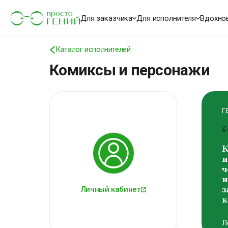
В
В
Для заказчика
Для исполнителя
Вдохно
Каталог исполнителей
Комиксы и персонажи
Г
К
и
ч
н
з
к
Л
Личный кабинет