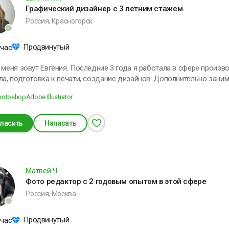
Графический дизайнер с 3 летним стажем.
Россия, Красногорск
Продвинутый
 час
Последние 3 года я работала в сфере производства одежды: наложение дизайнов
дготовка к печати, создание дизайнов. Дополнительно занимаюсь созданием логотипов,
ой сторонних дизайнов, до печатной подготовкой визиток, флаеров, фото рек
hotoshop
Adobe Illustrator
нные портреты по фотографии. Часть моих работ можете посмотреть тут:
/www.behance.net/janematveenko
ласить
Написать
Матвей Ч.
Фото редактор с 2 годовым опытом в этой сфере
Россия, Москва
Продвинутый
 час