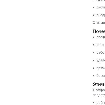
сист
внед
Стоимос
Поче
спец
опыт
рабо
удал
прям
безо
Этич
Платфо
предста
собл