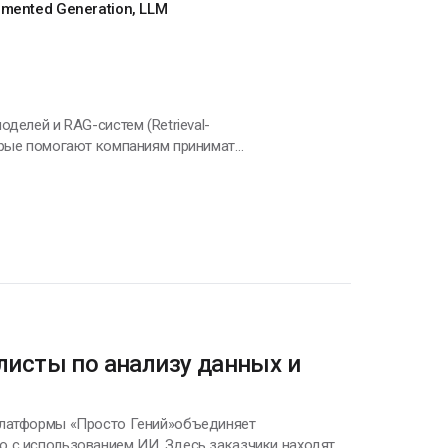
gmented Generation, LLM
делей и RAG-систем (Retrieval-
оения интеллектуальных систем на
ние RAG-систем с векторными базами и
ция аналитики и бизнес-процессов •
ации. Важно не просто “обучить
измеримый результат. Открыт к
ссистентов и RAG-решений — анализу
листы по анализу данных и
 платформы «Просто Гений»объединяет
ю с использованием ИИ. Здесь заказчики находят