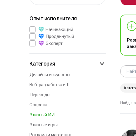
Опыт исполнителя
Г
Начинающий
Продвинутый
Раз
Эксперт
зак
Н
у
о
Категория
п
с
Дизайн и искусство
т
Веб-разработка и IT
Катего
О
Переводы
Найдено
Соцсети
Этичный ИИ
Г
Этичные игры
Реклама и маркетинг