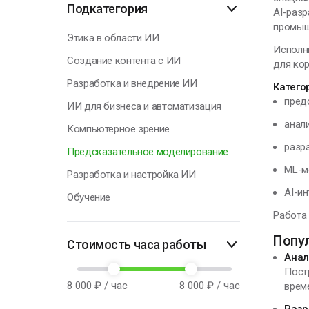
Подкатегория
AI-разр
промыш
Этика в области ИИ
Исполн
Создание контента с ИИ
для кор
Разработка и внедрение ИИ
Катего
пред
ИИ для бизнеса и автоматизация
анал
Компьютерное зрение
разр
Предсказательное моделирование
ML-м
Разработка и настройка ИИ
AI-и
Обучение
Работа 
Попу
Стоимость часа работы
Анал
Пост
8 000
₽ / час
8 000
₽ / час
врем