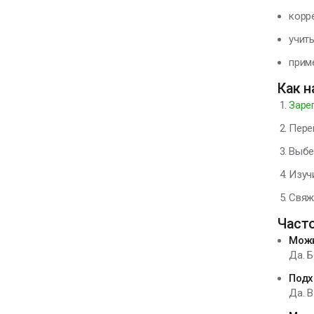
корр
учит
прим
Как 
Заре
Пере
Выбе
Изучи
Свяжи
Част
Можн
Да. 
Подх
Да. 