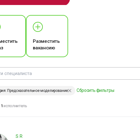
ЕНИИ, ИЗМЕНИВШИЕ МИР
местить
Разместить
аз
вакансию
е удерживай то, что
ходит, и не
тталкивай то, что
риходит. И тогда
частье само найдёт
ебя.
Сбросить фильтры
рия: Предсказательное моделирование
мар Хайям
1
исполнитель
ЕНИИ, ИЗМЕНИВШИЕ МИР
S R