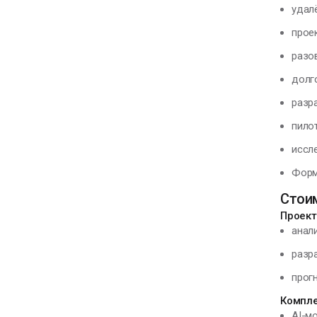
удал
прое
разо
долг
разр
пило
иссл
Форм
Стоим
Проект
анал
разр
прог
Компл
AI-м