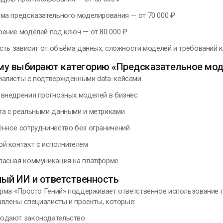
ема предсказательного моделирования — от 70 000 ₽
рение моделей под ключ — от 80 000 ₽
ть зависит от объёма данных, сложности моделей и требований к
му выбирают категорию «Предсказательное мо
иалисты с подтверждёнными data-кейcами
 внедрения прогнозных моделей в бизнес
та с реальными данными и метриками
ённое сотрудничество без ограничений
ой контакт с исполнителем
пасная коммуникация на платформе
ный ИИ и ответственность
рма «Просто Гений» поддерживает ответственное использование п
влены специалисты и проекты, которые:
юдают законодательство