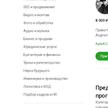
Я
SEO и продвижение
н
Видео и монтаж
п
8 000
₽
к
Фото и обработка
с
Привет!
Аудио и музыка
Augmented Generation)
Бизнес и продажи
решения
Н
Agile
AI 
базе LLM. Мой профиль — это не просто обучение модели, а полноценная архи
Юридические услуги
моделей
Бухгалтерия и финансы
LLM • и
Приг
проектирование end-to
Уроки и репетиторство
CatBoost, SQL, F
Наука будущего
выбираю
модель”
Инженерия и производство
задачам
данных и созданию ML-
Логистика и ВЭД
Пред
не шаб
Подбор кадров и HR
прог
Катего
специа