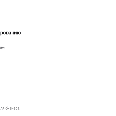
ированию
е».
ля бизнеса.