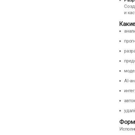
Разр
Созд
и ка
Каки
анал
прог
разр
пред
моде
AI-ан
инте
авто
удал
Форм
Исполн