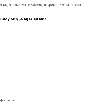
кация, ансамблевые модели, нейронные сети, AutoML
ьному моделированию
 форматах: