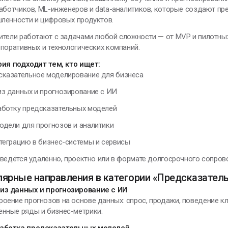
аботчиков, ML-инженеров и data-аналитиков, которые создают пр
ленности и цифровых продуктов.
ители работают с задачами любой сложности — от MVP и пилотны
поративных и технологических компаний.
рия подходит тем, кто ищет:
сказательное моделирование для бизнеса
из данных и прогнозирование с ИИ
аботку предсказательных моделей
одели для прогнозов и аналитики
нтеграцию в бизнес-системы и сервисы
ведётся удалённо, проектно или в формате долгосрочного сопров
лярные направления в категории «Предсказател
из данных и прогнозирование с ИИ
роение прогнозов на основе данных: спрос, продажи, поведение кл
енные ряды и бизнес-метрики.