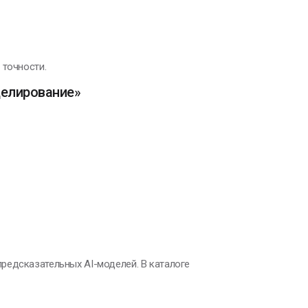
 точности.
делирование»
редсказательных AI-моделей. В каталоге