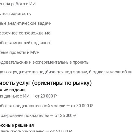
ённая работа с ИИ
ктная занятость
вые аналитические задачи
осрочное сопровождение
аботка моделей под ключ
тные проекты и MVP
едовательские и экспериментальные проекты
ат сотрудничества подбирается под задачи, бюджет и масштаб вн
ость услуг (ориентиры по рынку)
ные задачи
из данных с ИИ — от 20 000 ₽
аботка предсказательной модели — от 30 000 ₽
нозирование показателей — от 35 000 ₽
ексные решения
одуль прогнозирования — от 50 000 ₽