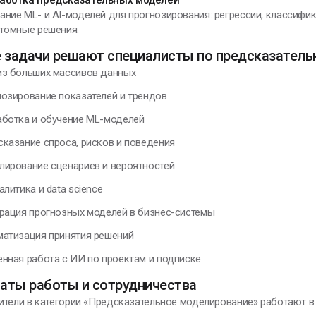
аботка предсказательных моделей
ание ML- и AI-моделей для прогнозирования: регрессии, классифи
стомные решения.
е задачи решают специалисты по предсказател
из больших массивов данных
нозирование показателей и трендов
аботка и обучение ML-моделей
сказание спроса, рисков и поведения
лирование сценариев и вероятностей
алитика и data science
грация прогнозных моделей в бизнес-системы
матизация принятия решений
ённая работа с ИИ по проектам и подписке
аты работы и сотрудничества
ители в категории «Предсказательное моделирование» работают в