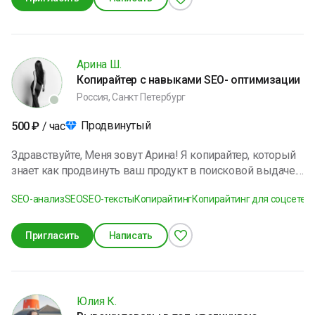
Арина Ш.
Копирайтер с навыками SEO- оптимизации
Россия, Санкт Петербург
Продвинутый
500
₽
/ час
Здравствуйте, Меня зовут Арина! Я копирайтер, который
знает как продвинуть ваш продукт в поисковой выдаче.
Занимаюсь этим уже 3 года и знаю какие принципы SEO
SEO-анализ
SEO
SEO-тексты
Копирайтинг
Копирайтинг для соцсетей
оптимизации действительно работают. Готова помочь
вашему бизнесу достичь новых высот!
Пригласить
Написать
Юлия К.