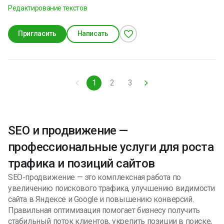
Редактирование текстов
читаю,и слушаю музыку. Ответственна,не
надёжным партнёром в цифровом продвижении и
конфликтна,обучаема.
помочь достичь новых высот! Свяжитесь с нами — и мы
предложим индивидуальное решение под ваши задачи
Пригласить
Написать
и бизнес.
1
2
3
SEO и продвижение —
профессиональные услуги для роста
трафика и позиций сайтов
SEO-продвижение — это комплексная работа по
увеличению поискового трафика, улучшению видимости
сайта в Яндексе и Google и повышению конверсий.
Правильная оптимизация помогает бизнесу получить
стабильный поток клиентов, укрепить позиции в поиске,