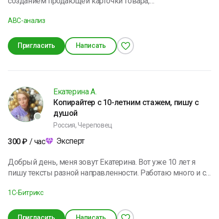
созданием продающей карточки товара,
редактированием seo, аналитикой ниши и отстройкой от
ABC-анализ
конкурентов. Доступ в MPStat имеется, как и готовые
таблицы по юнит-экономике с формулами. Владею
информацией по последним обновлениям сервисов
Пригласить
Написать
внешней и внутренней аналитики Wildberries.
Екатерина А.
Копирайтер с 10-летним стажем, пишу с
душой
Россия, Череповец
Эксперт
300
₽
/ час
Добрый день, меня зовут Екатерина. Вот уже 10 лет я
пишу тексты разной направленности. Работаю много и с
удовольствием. Буду рада интересным проектам,
1C-Битрикс
подберу ключи, напишу текст, составлю УТП.
Пригласить
Написать