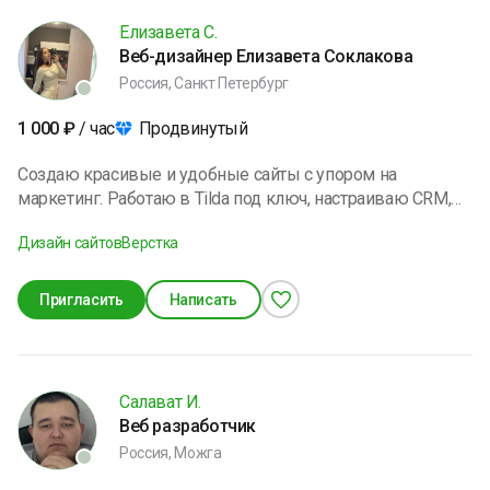
«быть», а стабильно расти в поиске. С нами работает
Елизавета С.
энергичная команда сертифицированных специалистов
Веб-дизайнер Елизавета Соклакова
— 30+ профи, которые реально отвечают за результат, а
Россия, Санкт Петербург
не за красивые отчёты.
Продвинутый
1 000
₽
/ час
Создаю красивые и удобные сайты с упором на
маркетинг. Работаю в Tilda под ключ, настраиваю CRM,
помогаю с текстом и подбором фото и видеоматериалов.
Дизайн сайтов
Верстка
Создаю сайты любой сложности.
Пригласить
Написать
Салават И.
Веб разработчик
Россия, Можга