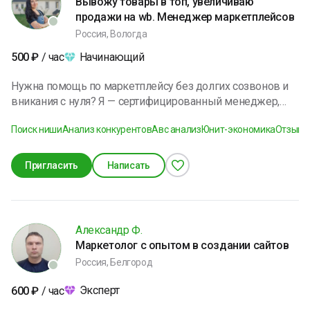
Вывожу товары в топ, увеличиваю
продажи на wb. Менеджер маркетплейсов
Россия, Вологда
Начинающий
500
₽
/ час
Нужна помощь по маркетплейсу без долгих созвонов и
вникания с нуля? Я — сертифицированный менеджер,
беру задачи в работу быстро, вникаю на ходу. Помогу с
Поиск ниши
Анализ конкурентов
Авс анализ
Юнит-экономика
Отзывы
карточками, отзывами, акциями, аналитикой. Вы говорите
цель — я делаю. Свободна сейчас, пишите в ЛС —
пообщаемся без обязательств.
Пригласить
Написать
Александр Ф.
Маркетолог с опытом в создании сайтов
Россия, Белгород
Эксперт
600
₽
/ час