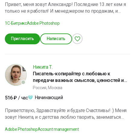
Привет, меня зовут Александр! Последние 13 лет кем я
только не я работал! И менеджером по продажам, и
сеошником, и настройщиком рекламы Яндекс и ВК, и
1C-Битрикс
Adobe Photoshop
даже немного верстальщиком сайтов. Умею вникать в
ваш бизнес, включаться в ваши бизнес-задачи и давать
результат. Мои ключевые навыки: сео, настройка
Пригласить
Написать
рекламы, переговоры. Свободное время провожу с
семьёй, как и не свободное) Веду относительно
здоровый образ жизни, саморазвитие уже достало Я
открыт для интересных заказов и готов поделиться
Никита Т.
своим опытом.
Писатель-копирайтер с любовью к
передачи важных смыслов, ценностей и
доброты
Россия, Москва
Начинающий
516
₽
/ час
Приветствую, Здравствуйте и будьте Счастливы! :) Меня
зовут Никита, и с детства люблю творить, заниматься
искусством, в том числе и писательством! Словом
Adobe Photoshop
Account management
можно исцелить и поддержать, что осознал ещё в школе,