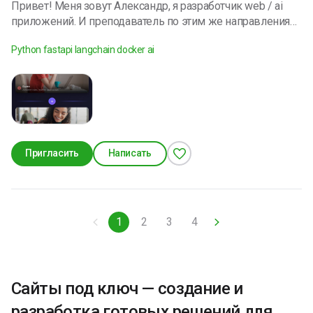
Привет! Меня зовут Александр, я разработчик web / ai
приложений. И преподаватель по этим же направлениям.
Могу быть полезен как: - fullstack веб-разработчик -
Python fastapi langchain docker ai
разработчик RAG систем и ИИ решений под Ваши задачи
Реализовал инновационный обучающий
проект(обучение программированию с ИИ - skillmorph.ru)
Со мной можно конструктивно решить любой вопрос -
пишите))
Пригласить
Написать
1
2
3
4
Сайты под ключ — создание и
разработка готовых решений для