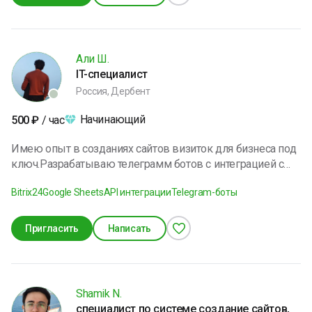
предложим индивидуальное решение под ваши задачи
и бизнес.
Али Ш.
IT-специалист
Россия, Дербент
Начинающий
500
₽
/ час
Имею опыт в созданиях сайтов визиток для бизнеса под
ключ.Разрабатываю телеграмм ботов с интеграцией с
CRM системой и ИИ для автоматизации продаж и
Bitrix24
Google Sheets
API интеграции
Telegram-боты
ведения сделок. Разработка гугл таблиц для аналитики
или создание дашбордов в PowerBI
Пригласить
Написать
Shamik N.
специалист по системе создание сайтов,