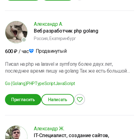
продумывать их реализацию. До сих пор я успешно
справлялась со всеми трудностями. В свободное время я
готовлю и занимаюсь спортом.
Александр А.
Веб разработчик php golang
Россия, Екатеринбург
Продвинутый
600
₽
/ час
Писал на php на laravel и symfony более двух лет,
последнее время пишу на golang Так же есть большой
опыт работы с фронтендом на vue и react Открыт для
Go (Golang)
PHP
TypeScript
JavaScript
интересных заказов
Пригласить
Написать
Александр Ж.
IT-Специалист, создание сайтов,