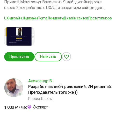
Привет! Меня зовут Валентина. Я веб-дизайнер, уже
около 2 лет работаю с UX/UI и созданием сайтов для
услуг и малого бизнеса. Делаю упор на структуру, логику
UX-дизайн
UI-дизайн
Figma
Лендинги
Дизайн сайтов
Прототипирован
и удобство пользователя — чтобы сайт был понятным,
аккуратным и решал задачу, а не просто выглядел
красиво. Работу выстраиваю от смысла и
пользовательского пути к визуалу. Мой подход
подтверждён сертификатом платформы Baziym. Работаю
внимательно к деталям и спокойно довожу проекты до
результата. Открыта к новым задачам и адекватному
Пригласить
Написать
сотрудничеству.
Александр В.
Разработчик веб-приложений, ИИ решений.
Преподаватель того же ))
Россия, Шахты
Эксперт
1 000
₽
/ час