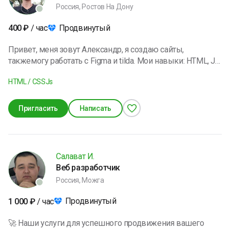
Россия, Ростов На Дону
Продвинутый
400
₽
/ час
Привет, меня зовут Александр, я создаю сайты,
такжемогу работать с Figma и tilda. Мои навыки: HTML, JS,
CSS. В свободное время люблю проводить время с
HTML / CSS
Js
семьёй. Веду здоровый образ жизни, увлекаюсь
саморазвитием. Я открыт для интересных заказов и
готов поделиться своим опытом.
Пригласить
Написать
Салават И.
Веб разработчик
Россия, Можга
Продвинутый
1 000
₽
/ час
🚀 Наши услуги для успешного продвижения вашего