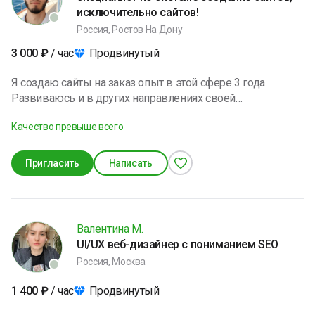
исключительно сайтов!
Россия, Ростов На Дону
Продвинутый
3 000
₽
/ час
Я создаю сайты на заказ опыт в этой сфере 3 года.
Развиваюсь и в других направлениях своей
специальности. Со временем буду переходить на
Качество превыше всего
создания сайтов и приложений так скажем комплект
Пригласить
Написать
Валентина М.
UI/UX веб-дизайнер с пониманием SEO
Россия, Москва
Продвинутый
1 400
₽
/ час