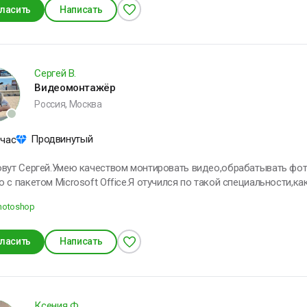
и проводить время с семьёй. Открыт для интересных проектов и готов поделиться опытом —
ласить
Написать
е, обсудим задачу.
Сергей В.
Видеомонтажёр
Россия, Москва
Продвинутый
 час
вут Сергей.Умею качеством монтировать видео,обрабатывать фото
 с пакетом Microsoft Office.Я отучился по такой специальности,к
ации и есть высшее образование "Прикладная информатика".В св
hotoshop
ласить
Написать
Ксения Ф.