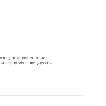
 и редактировать их.Так же,я
ак мастер по обработке цифровой
ободное время люблю проводить с