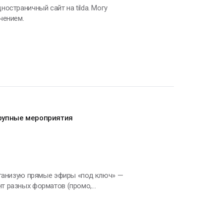
остраничный сайт на tilda. Могу
чением.
крупные мероприятия
рганизую прямые эфиры «под ключ» —
т разных форматов (промо,
звука, монтаж и пост‑продакшн. В
и. В свободное время люблю