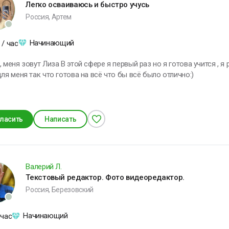
Легко осваиваюсь и быстро учусь
Россия, Артем
 в воображении
ачинаю строить
Начинающий
рибор, меняю
/ час
онструкцию,
овершенствую ее и
фере я первый раз но я готова учится , я работала но не удалённо и поняла что
включаю
для меня так что готова на всё что бы всё было отлично:)
икола Тесла
ласить
Написать
Валерий Л.
Текстовый редактор. Фото видеоредактор.
Россия, Березовский
Начинающий
 час