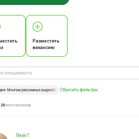
ЕНИИ, ИЗМЕНИВШИЕ МИР
местить
Разместить
аз
вакансию
е удерживай то, что
ходит, и не
тталкивай то, что
риходит. И тогда
частье само найдёт
ебя.
Сбросить фильтры
рия: Монтаж рекламных видео
мар Хайям
20
исполнителей
ЕНИИ, ИЗМЕНИВШИЕ МИР
Лиза Г.