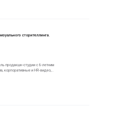
изуального сторителлинга.
а, корпоративные и HR-видео,
 работу, которая приносит радость