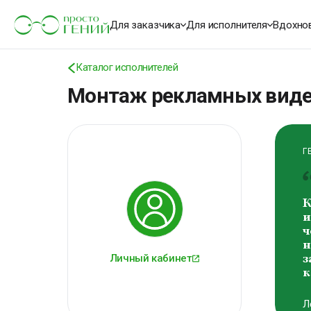
и
ч
Для заказчика
Для исполнителя
Вдохно
н
з
к
Каталог исполнителей
Монтаж рекламных вид
Л
Г
В
э
п
р
Личный кабинет
А
П