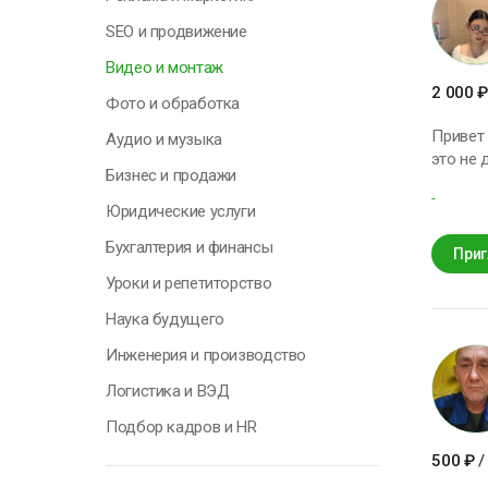
SEO и продвижение
Я
Видео и монтаж
н
п
2 000
₽
Фото и обработка
к
с
Привет , меня зовут Лиза В этой с
Аудио и музыка
это не 
Бизнес и продажи
-
Н
Юридические услуги
Бухгалтерия и финансы
Приг
Уроки и репетиторство
Наука будущего
Инженерия и производство
Логистика и ВЭД
Подбор кадров и HR
500
₽
/