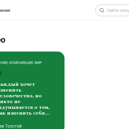
зменить
еловечество, но
вение
икто не
адумывается о том,
ак изменить себя…
ео
ев Толстой
ЕНИИ, ИЗМЕНИВШИЕ МИР
дохновение -
то умение
риводить себя в
абочее состояние
лександр Сергеевич
ушкин