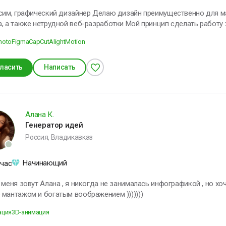
й дизайнер Делаю дизайн преимущественно для маркетплейсов, могу взять работу веб-
нетрудной веб-разработки Мой принцип сделать работу хорошо, на совесть. Карточки не
«красивые» — они быстро показывают выгоды товара, читаются с 
Photo
Figma
CapCut
AlightMotion
тов Как человек я очень доброжелательный, терпеливый и стрессоустойчивый С
нием жду заказ именно от тебя)
ласить
Написать
Алана К.
Генератор идей
Россия, Владикавказ
Начинающий
 час
 меня зовут Алана , я никогда не занималась инфографикой , но хо
мантажом и богатым воображением )))))))
ация
3D-анимация