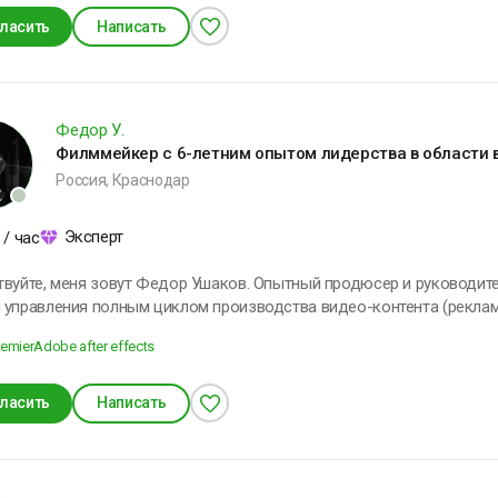
ласить
Написать
Федор У.
Филммейкер с 6-летним опытом лидерства в области в
Россия, Краснодар
Эксперт
/ час
я зовут Федор Ушаков. Опытный продюсер и руководитель продакшн-студии с 6-летним
 управления полным циклом производства видео-контента (реклам
пы, документальное кино). Помимо менеджмента, обладаю навыками в съемке и
emier
Adobe after effects
одакшне - юношеское увлечение съемкой переросло в полноценную
 вашими задачами, которые вы хотите решить с помощью
ласить
Написать