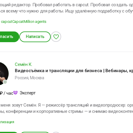
щий редактор. Пробовал работать в capcut. Пробовал создать одн
ся всему что нужно для работы. Ищу удалённую подработку с обу
 capcut
Capcat
Million agents
ласить
Написать
Семён К.
Видеосъёмка и трансляции для бизнеса | Вебинары, 
Россия, Москва
Эксперт
₽
/ час
 меня зовут Семён. Я — режиссёр трансляций и видеопродюсер: о
ры, конференции и корпоративные стримы — и снимаю видеоконтен
ые навыки: многокамерный стрим‑продакшен, настройка трансляций
ализация
ix/RTMP), работа с оборудованием Blackmagic, постановка света и 
 ценю чёткую организацию, надёжность и вовлечённость аудитори