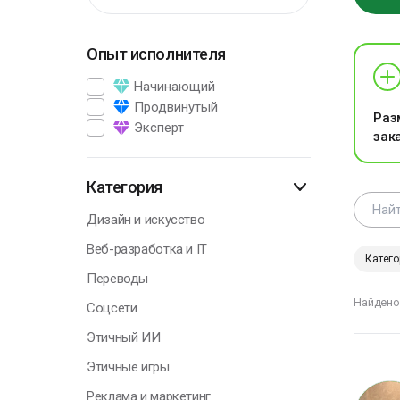
Опыт исполнителя
Начинающий
Г
Продвинутый
Раз
Эксперт
зак
Н
у
Категория
о
п
Дизайн и искусство
с
т
Веб-разработка и IT
Катего
Переводы
О
Найдено
Соцсети
Этичный ИИ
Этичные игры
Г
Реклама и маркетинг