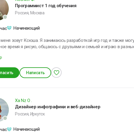
Программист 1 год обучения
Россия, Москва
Начинающий
 час
 меня зовут Ксюша. Я занимаюсь разработкой игр год и также могу
ое время я рисую, общаюсь с друзьями и семьей и играю в разные
гр
ласить
Написать
Xa Nz O .
Дизайнер инфографики и веб-дизайнер
Россия, Иркутск
Начинающий
 час