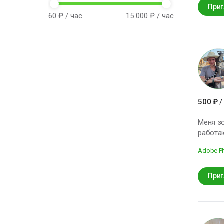
фотографировать 
Приг
60
₽ / час
15 000
₽ / час
напишит
500
₽
/
Меня зо
работаю
информ
Adobe P
семьёй
Приг