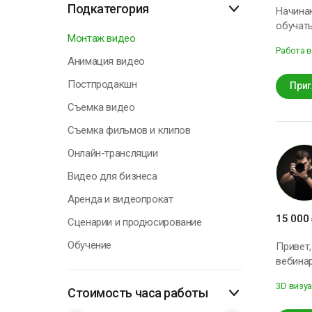
Подкатегория
Начинаю
обучать
Монтаж видео
Работа в
Анимация видео
Постпродакшн
Приг
Съемка видео
Съемка фильмов и клипов
Онлайн-трансляции
Видео для бизнеса
Аренда и видеопрокат
15 000
Сценарии и продюсирование
Обучение
Привет,
вебина
интервью, репортажи). Мои ключев
3D визу
(OBS/vM
Стоимость часа работы
работе