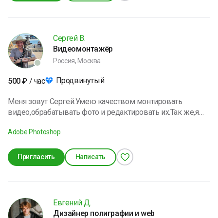
правильное оформление материалов.
Сергей В.
Видеомонтажёр
Россия, Москва
Продвинутый
500
₽
/ час
Меня зовут Сергей.Умею качеством монтировать
видео,обрабатывать фото и редактировать их.Так же,я
работаю с пакетом Microsoft Office.Я отучился по такой
Adobe Photoshop
специальности,как мастер по обработке цифровой
информации и есть высшее образование "Прикладная
информатика".В свободное время люблю проводить с
Пригласить
Написать
семьёй
Евгений Д.
Дизайнер полиграфии и web