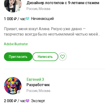
Дизайнер логотипов с 9-летним стажем
Россия, Москва
Начинающий
1 000
₽
/ час
Привет, меня зовут Алина. Рисую уже давно —
творчество всегда было неотъемлемой частью моей
жизни. За это время я развила уверенные навыки в
Adobe Illustrator
области рисунка и иллюстрации, научилась работать с
различными материалами и стилями. В своих работах
стремлюсь передать настроение, атмосферу и
Пригласить
Написать
индивидуальность каждого персонажа или сюжета. Я
открыта новым проектам, постоянно совершенствую
свои умения и люблю превращать идеи в визуальные
образы.
Евгений З
Разработчик
Россия, Москва
Эксперт
2 000
₽
/ час