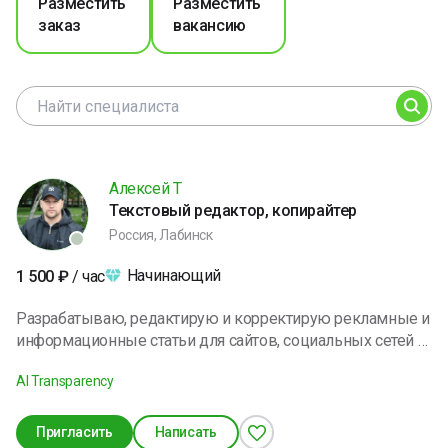
Разместить
Разместить
заказ
вакансию
Алексей Т
Текстовый редактор, копирайтер
Россия, Лабинск
Начинающий
1 500
₽
/ час
Разрабатываю, редактирую и корректирую рекламные и
информационные статьи для сайтов, социальных сетей и
печатных изданий, создаю продающие тексты, слоганы,
AI Transparency
собираю материалы, составляю контент-план. Вношу
правки в готовые статьи, устраняю ошибки,
придумываю слоганы и заголовки, контролирую
Пригласить
Написать