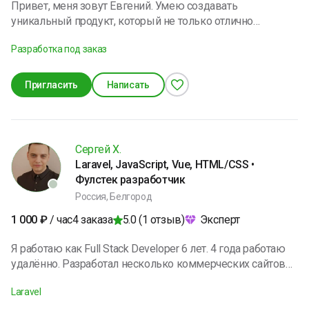
Привет, меня зовут Евгений. Умею создавать
уникальный продукт, который не только отлично
выглядит, но и решает реальные бизнес-задачи. Мои
Разработка под заказ
ключевые навыки: - Oracle, PostgreSQL; - Golang; - и еще
куча для вас непонятных слов. В свободное время
люблю проводить время с семьёй. Веду здоровый образ
Пригласить
Написать
жизни, увлекаюсь саморазвитием. Я открыт для
интересных заказов и готов поделиться своим опытом.
Сергей Х.
Laravel, JavaScript, Vue, HTML/CSS •
Фулстек разработчик
Россия, Белгород
4
заказа
Эксперт
1 000
₽
/ час
5.0
(
1
отзыв
)
Я работаю как Full Stack Developer 6 лет. 4 года работаю
удалённо. Разработал несколько коммерческих сайтов
некоторые с админ. панелью (под ключ) на MODX
Laravel
Revolution™, Laravel. Занимался модернизацией,