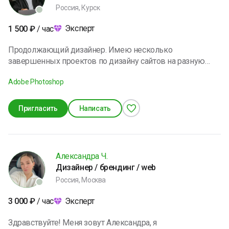
Россия, Курск
Эксперт
1 500
₽
/ час
Продолжающий дизайнер. Имею несколько
завершенных проектов по дизайну сайтов на разную
тематику. Также длительное время проработал с
Adobe Photoshop
полиграфией. Постоянно слежу за новыми тенденциями
в дизайне. Максимально вовлечен в тему и проблему
проекта над которым работаю. Имею художественное
Пригласить
Написать
образование и понимание композиции и цвета в работах
Александра Ч.
Дизайнер / брендинг / web
Россия, Москва
Эксперт
3 000
₽
/ час
Здравствуйте! Меня зовут Александра, я