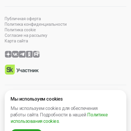
Публичная оферта
Политика конфиденциальности
Политика cookie
Согласие на рассылку
Карта сайта
© 2026 OOO “Просто Гений”. Все права защищены.
Мы используем cookies
Программное обеспечение зарегистрировано в Роспатенте
Мы используем cookies для обеспечения
№ 2025665571. Компания включена в Реест Малых
работы сайта. Подробности в нашей
Политике
технологический компаний России № 5238.
использования cookies
.
ИНН 2632124692
ОГРН 1242600013149