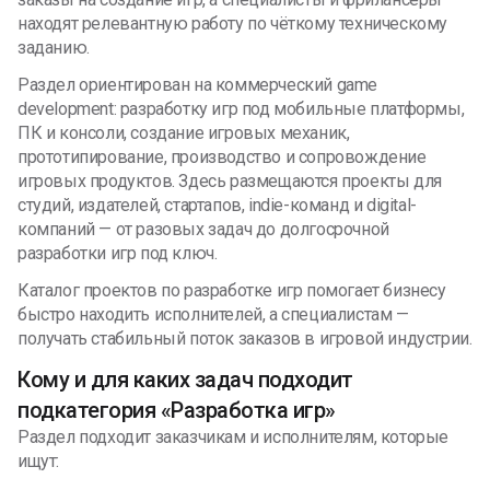
находят релевантную работу по чёткому техническому
заданию.
Раздел ориентирован на коммерческий game
development: разработку игр под мобильные платформы,
ПК и консоли, создание игровых механик,
прототипирование, производство и сопровождение
игровых продуктов. Здесь размещаются проекты для
студий, издателей, стартапов, indie-команд и digital-
компаний — от разовых задач до долгосрочной
разработки игр под ключ.
Каталог проектов по разработке игр помогает бизнесу
быстро находить исполнителей, а специалистам —
получать стабильный поток заказов в игровой индустрии.
Кому и для каких задач подходит
подкатегория «Разработка игр»
Раздел подходит заказчикам и исполнителям, которые
ищут: