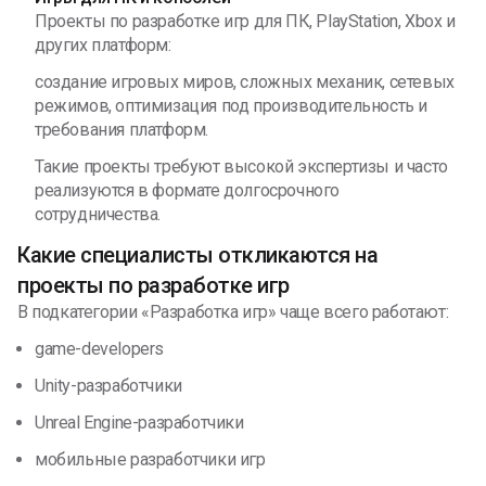
Проекты по разработке игр для ПК, PlayStation, Xbox и
других платформ:
создание игровых миров, сложных механик, сетевых
режимов, оптимизация под производительность и
требования платформ.
Такие проекты требуют высокой экспертизы и часто
реализуются в формате долгосрочного
сотрудничества.
Какие специалисты откликаются на
проекты по разработке игр
В подкатегории «Разработка игр» чаще всего работают:
game-developers
Unity-
разработчики
Unreal Engine-
разработчики
мобильные разработчики игр