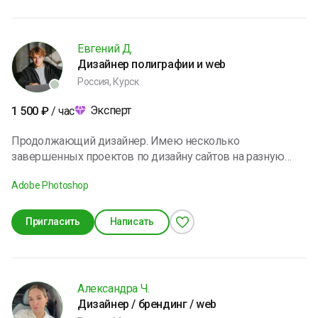
своим опытом.
Евгений Д.
Дизайнер полиграфии и web
Россия, Курск
Эксперт
1 500
₽
/ час
Продолжающий дизайнер. Имею несколько
завершенных проектов по дизайну сайтов на разную
тематику. Также длительное время проработал с
Adobe Photoshop
полиграфией. Постоянно слежу за новыми тенденциями
в дизайне. Максимально вовлечен в тему и проблему
проекта над которым работаю. Имею художественное
Пригласить
Написать
образование и понимание композиции и цвета в работах
Александра Ч.
Дизайнер / брендинг / web