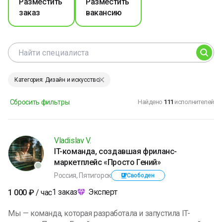
Разместить
Разместить
заказ
вакансию
Категория: Дизайн и искусство
Сбросить фильтры
Найдено
111
исполнителей
Vladislav V.
IT-команда, создавшая фриланс-
маркетплейс «Просто Гений»
Россия, Пятигорск
Свободен
1
заказ
Эксперт
1 000
₽
/ час
Мы — команда, которая разработала и запустила IT-