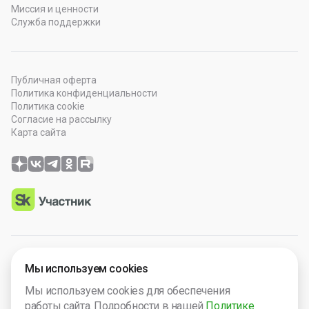
Миссия и ценности
Служба поддержки
Публичная оферта
Политика конфиденциальности
Политика cookie
Согласие на рассылку
Карта сайта
© 2026 OOO “Просто Гений”. Все права защищены.
Мы используем cookies
Программное обеспечение зарегистрировано в Роспатенте
Мы используем cookies для обеспечения
№ 2025665571. Компания включена в Реест Малых
работы сайта. Подробности в нашей
Политике
технологический компаний России № 5238.